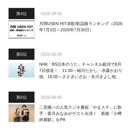
2026.08.05
月間USEN HIT演歌/歌謡曲ランキング（2026
年7月3日～2026年7月30日）
2026.08.06
NHK「BS日本のうた」チャンネル銀河で8月
7日放送！ 11:00～細川たかし・水森かおり
他、18:00～ささきいさお・氷川きよし他登
場！ 各放送回の出演者・曲目情報
2026.08.05
二見颯一の人気ラジオ番組「やまステ」に歌
手・葉月みなみがゲスト出演！ 新曲『小樽
終着駅』をPR