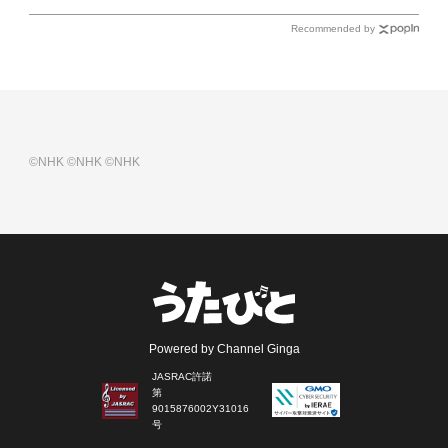
Recommended by
©NHK
©NHK
©NHK
Powered by Channel Ginga
JASRAC許諾
第
9015876002Y31016
号