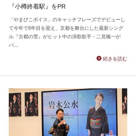
『小樽終着駅』をPR
「やまびこボイス」のキャッチフレーズでデビューし
て今年で8年目を迎え、京都を舞台にした最新シング
ル『古都の雪』がヒット中の演歌歌手・二見颯一が
パ…
続きを読む