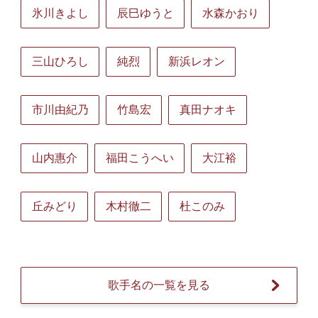
氷川きよし
辰巳ゆうと
水森かおり
三山ひろし
純烈
新浜レオン
市川由紀乃
竹島宏
真田ナオキ
山内惠介
福田こうへい
大江裕
丘みどり
木村徹二
杜このみ
歌手名の一覧を見る