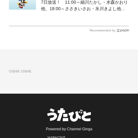
7日放送！ 11:00～細川たかし・水森かおり
他、18:00～ささきいさお・氷川きよし他登
場！ 各放送回の出演者・曲目情報
Recommended by
©NHK
©NHK
Powered by Channel Ginga
JASRAC許諾