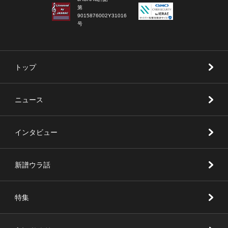
第
9015876002Y31016
号
トップ
ニュース
インタビュー
新譜ウラ話
特集