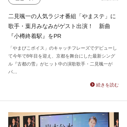
二見颯一の人気ラジオ番組「やまステ」に
歌手・葉月みなみがゲスト出演！ 新曲
『小樽終着駅』をPR
「やまびこボイス」のキャッチフレーズでデビューし
て今年で8年目を迎え、京都を舞台にした最新シング
ル『古都の雪』がヒット中の演歌歌手・二見颯一が
パ…
続きを読む