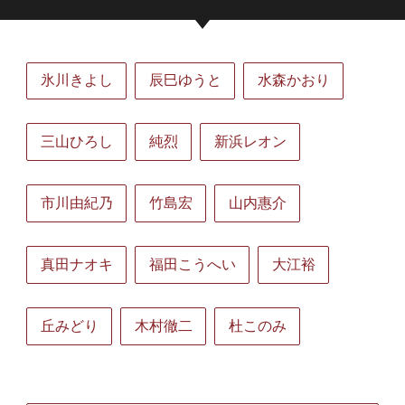
氷川きよし
辰巳ゆうと
水森かおり
三山ひろし
純烈
新浜レオン
市川由紀乃
竹島宏
山内惠介
真田ナオキ
福田こうへい
大江裕
丘みどり
木村徹二
杜このみ