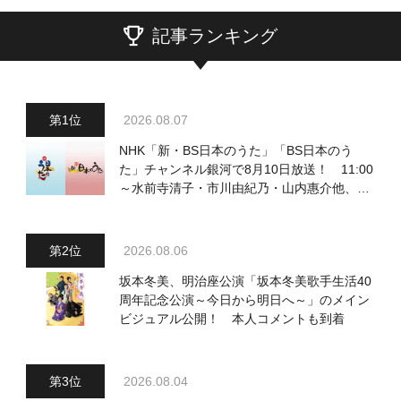
記事ランキング
2026.08.07
NHK「新・BS日本のうた」「BS日本のう
た」チャンネル銀河で8月10日放送！ 11:00
～水前寺清子・市川由紀乃・山内惠介他、
18:00～小椋佳・石川さゆり他登場！ 各放
送回の出演者・曲目情報
2026.08.06
坂本冬美、明治座公演「坂本冬美歌手生活40
周年記念公演～今日から明日へ～」のメイン
ビジュアル公開！ 本人コメントも到着
2026.08.04