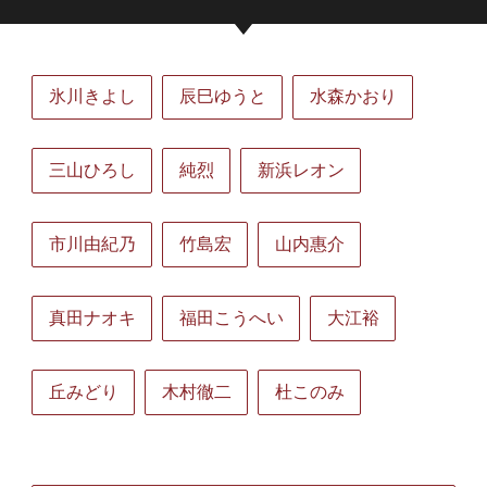
氷川きよし
辰巳ゆうと
水森かおり
三山ひろし
純烈
新浜レオン
市川由紀乃
竹島宏
山内惠介
真田ナオキ
福田こうへい
大江裕
丘みどり
木村徹二
杜このみ