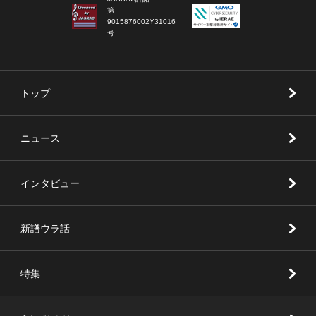
第
9015876002Y31016
号
トップ
ニュース
インタビュー
新譜ウラ話
特集