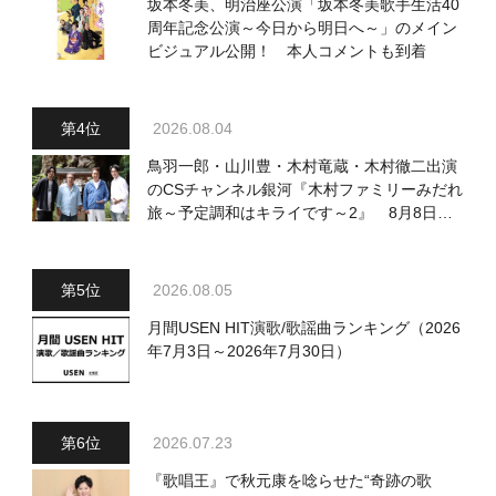
坂本冬美、明治座公演「坂本冬美歌手生活40
周年記念公演～今日から明日へ～」のメイン
ビジュアル公開！ 本人コメントも到着
2026.08.04
鳥羽一郎・山川豊・木村竜蔵・木村徹二出演
のCSチャンネル銀河『木村ファミリーみだれ
旅～予定調和はキライです～2』 8月8日
（土）放送回の収録の模様を密着レポート！
2026.08.05
月間USEN HIT演歌/歌謡曲ランキング（2026
年7月3日～2026年7月30日）
2026.07.23
『歌唱王』で秋元康を唸らせた“奇跡の歌