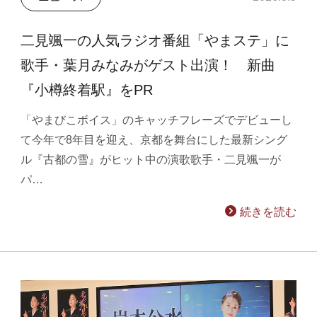
二見颯一の人気ラジオ番組「やまステ」に
歌手・葉月みなみがゲスト出演！ 新曲
『小樽終着駅』をPR
「やまびこボイス」のキャッチフレーズでデビューし
て今年で8年目を迎え、京都を舞台にした最新シング
ル『古都の雪』がヒット中の演歌歌手・二見颯一が
パ…
続きを読む