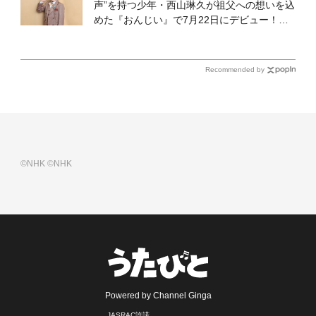
声”を持つ少年・西山琳久が祖父への想いを込
めた『おんじい』で7月22日にデビュー！
「秋元康さんが総合プロデュースしてくれ
た、 おじいちゃんとの絆を歌った曲を聴いて
ください！」
Recommended by
©NHK
©NHK
Powered by Channel Ginga
JASRAC許諾