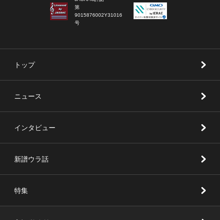
第
9015876002Y31016
号
トップ
ニュース
インタビュー
新譜ウラ話
特集