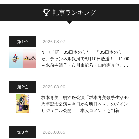
記事ランキング
2026.08.07
NHK「新・BS日本のうた」「BS日本のう
た」チャンネル銀河で8月10日放送！ 11:00
～水前寺清子・市川由紀乃・山内惠介他、
18:00～小椋佳・石川さゆり他登場！ 各放
送回の出演者・曲目情報
2026.08.06
坂本冬美、明治座公演「坂本冬美歌手生活40
周年記念公演～今日から明日へ～」のメイン
ビジュアル公開！ 本人コメントも到着
2026.08.05