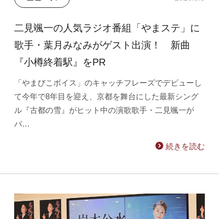
二見颯一の人気ラジオ番組「やまステ」に
歌手・葉月みなみがゲスト出演！ 新曲
『小樽終着駅』をPR
「やまびこボイス」のキャッチフレーズでデビューし
て今年で8年目を迎え、京都を舞台にした最新シング
ル『古都の雪』がヒット中の演歌歌手・二見颯一が
パ…
続きを読む