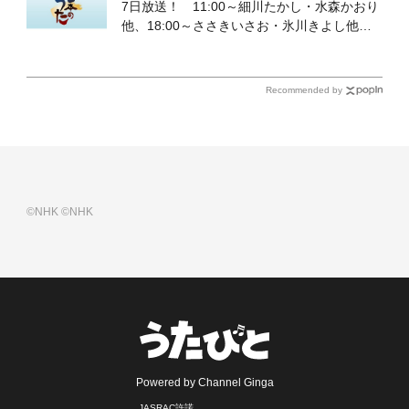
7日放送！ 11:00～細川たかし・水森かおり
他、18:00～ささきいさお・氷川きよし他登
場！ 各放送回の出演者・曲目情報
Recommended by
©NHK
©NHK
Powered by Channel Ginga
JASRAC許諾