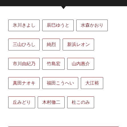
氷川きよし
辰巳ゆうと
水森かおり
三山ひろし
純烈
新浜レオン
市川由紀乃
竹島宏
山内惠介
真田ナオキ
福田こうへい
大江裕
丘みどり
木村徹二
杜このみ