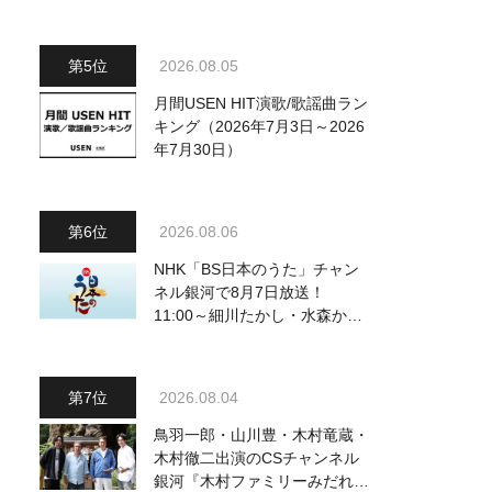
2026.08.05
月間USEN HIT演歌/歌謡曲ラン
キング（2026年7月3日～2026
年7月30日）
2026.08.06
NHK「BS日本のうた」チャン
ネル銀河で8月7日放送！
11:00～細川たかし・水森かお
り他、18:00～ささきいさお・
氷川きよし他登場！ 各放送回
の出演者・曲目情報
2026.08.04
鳥羽一郎・山川豊・木村竜蔵・
木村徹二出演のCSチャンネル
銀河『木村ファミリーみだれ旅