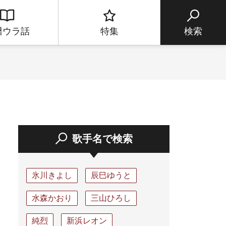
譜ウラ話
特集
検索
歌手名で検索
氷川きよし
辰巳ゆうと
水森かおり
三山ひろし
純烈
新浜レオン