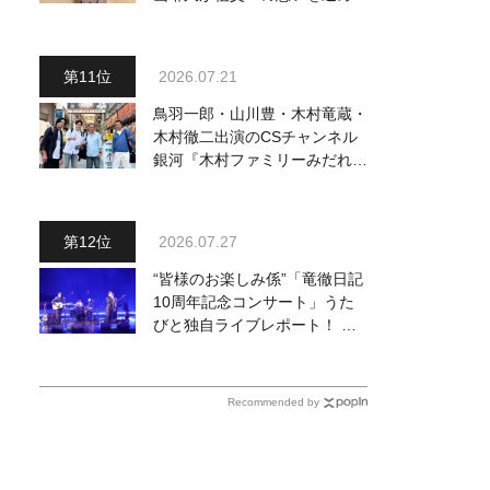
『おんじい』で7月22日にデビ
ュー！ 「秋元康さんが総合プ
ロデュースしてくれた、 おじ
2026.07.21
いちゃんとの絆を歌った曲を聴
いてください！」
鳥羽一郎・山川豊・木村竜蔵・
木村徹二出演のCSチャンネル
銀河『木村ファミリーみだれ旅
～予定調和はキライです～
２』 7月25日（土）放送回の
収録の模様を密着レポート！
2026.07.27
“皆様のお楽しみ係”「竜徹日記
10周年記念コンサート」うた
びと独自ライブレポート！ 即
完でごめん。来春はもっと大き
なホールであいましょう！
Recommended by