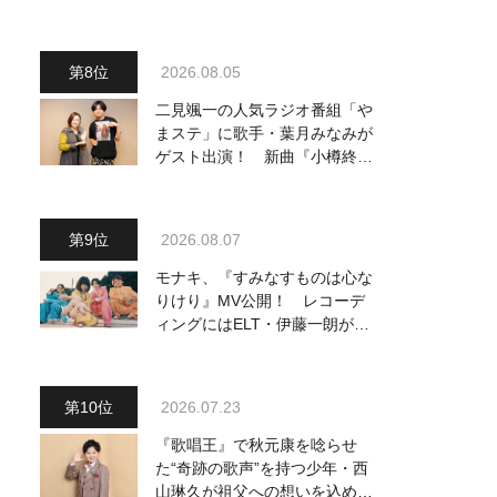
～予定調和はキライです～
2』 8月8日（土）放送回の収
録の模様を密着レポート！
2026.08.05
二見颯一の人気ラジオ番組「や
まステ」に歌手・葉月みなみが
ゲスト出演！ 新曲『小樽終着
駅』をPR
2026.08.07
モナキ、『すみなすものは心な
りけり』MV公開！ レコーデ
ィングにはELT・伊藤一朗がリ
ードギターで参加
2026.07.23
『歌唱王』で秋元康を唸らせ
た“奇跡の歌声”を持つ少年・西
山琳久が祖父への想いを込めた