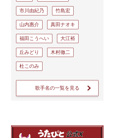
市川由紀乃
竹島宏
山内惠介
真田ナオキ
福田こうへい
大江裕
丘みどり
木村徹二
杜このみ
歌手名の一覧を見る