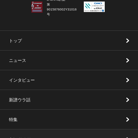
第
9015876002Y31016
号
トップ
ニュース
インタビュー
新譜ウラ話
特集