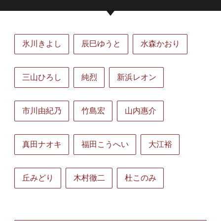
氷川きよし
辰巳ゆうと
水森かおり
三山ひろし
純烈
新浜レオン
市川由紀乃
竹島宏
山内惠介
真田ナオキ
福田こうへい
大江裕
丘みどり
木村徹二
杜このみ