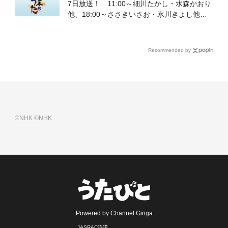
7日放送！ 11:00～細川たかし・水森かおり
他、18:00～ささきいさお・氷川きよし他登
場！ 各放送回の出演者・曲目情報
Recommended by
©NHK
©NHK
Powered by Channel Ginga
JASRAC許諾