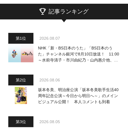
記事ランキング
2026.08.07
NHK「新・BS日本のうた」「BS日本のう
た」チャンネル銀河で8月10日放送！ 11:00
～水前寺清子・市川由紀乃・山内惠介他、
18:00～小椋佳・石川さゆり他登場！ 各放
送回の出演者・曲目情報
2026.08.06
坂本冬美、明治座公演「坂本冬美歌手生活40
周年記念公演～今日から明日へ～」のメイン
ビジュアル公開！ 本人コメントも到着
2026.08.05