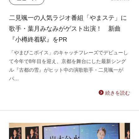
二見颯一の人気ラジオ番組「やまステ」に
歌手・葉月みなみがゲスト出演！ 新曲
『小樽終着駅』をPR
「やまびこボイス」のキャッチフレーズでデビューし
て今年で8年目を迎え、京都を舞台にした最新シング
ル『古都の雪』がヒット中の演歌歌手・二見颯一が
パ…
続きを読む