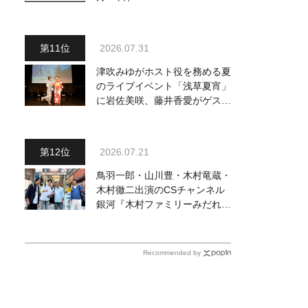
2026.07.31
津吹みゆがホスト役を務める夏
のライブイベント「浅草夏宵」
に岩佐美咲、藤井香愛がゲスト
出演、浴衣姿で熱唱！ 岩佐美
咲が出演の1日目の模様をお届
け
2026.07.21
鳥羽一郎・山川豊・木村竜蔵・
木村徹二出演のCSチャンネル
銀河『木村ファミリーみだれ旅
～予定調和はキライです～
２』 7月25日（土）放送回の
収録の模様を密着レポート！
Recommended by