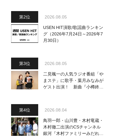
ジュアル公開！ 本人コメント
も到着
2026.08.05
USEN HIT演歌/歌謡曲ランキン
グ（2026年7月24日～2026年7
月30日）
2026.08.05
二見颯一の人気ラジオ番組「や
まステ」に歌手・葉月みなみが
ゲスト出演！ 新曲『小樽終着
駅』をPR
2026.08.04
鳥羽一郎・山川豊・木村竜蔵・
木村徹二出演のCSチャンネル
銀河『木村ファミリーみだれ旅