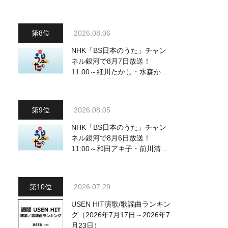
動画も公開
2026.08.06
NHK「BS日本のうた」チャン
ネル銀河で8月7日放送！
11:00～細川たかし・水森かお
り他、18:00～ささきいさお・
氷川きよし他登場！ 各放送回
の出演者・曲目情報
2026.08.05
NHK「BS日本のうた」チャン
ネル銀河で8月6日放送！
11:00～和田アキ子・前川清
他、18:00～橋幸夫・松平健他
登場！ 各放送回の出演者・曲
目情報
2026.07.29
USEN HIT演歌/歌謡曲ランキン
グ（2026年7月17日～2026年7
月23日）