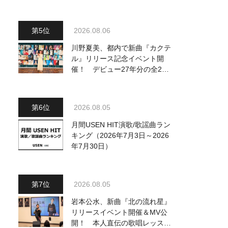
～予定調和はキライです～
2』 8月8日（土）放送回の収
録の模様を密着レポート！
2026.08.06
川野夏美、都内で新曲『カクテ
ル』リリース記念イベント開
催！ デビュー27年分の全280
曲を一挙配信解禁
2026.08.05
月間USEN HIT演歌/歌謡曲ラン
キング（2026年7月3日～2026
年7月30日）
2026.08.05
岩本公水、新曲『北の流れ星』
リリースイベント開催＆MV公
開！ 本人直伝の歌唱レッスン