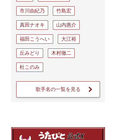
市川由紀乃
竹島宏
真田ナオキ
山内惠介
福田こうへい
大江裕
丘みどり
木村徹二
杜このみ
歌手名の一覧を見る