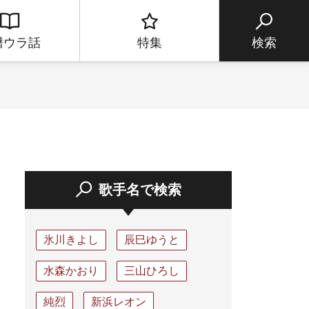
譜ウラ話
特集
検索
歌手名で検索
氷川きよし
辰巳ゆうと
水森かおり
三山ひろし
純烈
新浜レオン