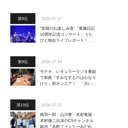
り他、18:00～ささきいさお・
氷川きよし他登場！ 各放送回
の出演者・曲目情報
2026.07.27
“皆様のお楽しみ係”「竜徹日記
10周年記念コンサート」うた
びと独自ライブレポート！ 即
完でごめん。来春はもっと大き
なホールであいましょう！
2026.07.24
モナキ、レギュラーラジオ番組
で新曲『すみなすものは心なり
けり』初オンエア！ 「古い言
葉と新しい言葉の融合で、今ま
でにない面白さのある一曲」
2026.07.21
鳥羽一郎・山川豊・木村竜蔵・
木村徹二出演のCSチャンネル
銀河『木村ファミリーみだれ旅