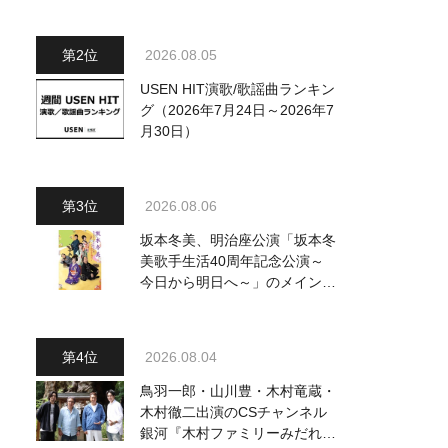
～水前寺清子・市川由紀乃・山
内惠介他、18:00～小椋佳・石
川さゆり他登場！ 各放送回の
2026.08.05
出演者・曲目情報
USEN HIT演歌/歌謡曲ランキン
グ（2026年7月24日～2026年7
月30日）
2026.08.06
坂本冬美、明治座公演「坂本冬
美歌手生活40周年記念公演～
今日から明日へ～」のメインビ
ジュアル公開！ 本人コメント
も到着
2026.08.04
鳥羽一郎・山川豊・木村竜蔵・
木村徹二出演のCSチャンネル
銀河『木村ファミリーみだれ旅