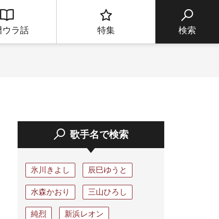
譜ウラ話
特集
検索
歌手名で検索
氷川きよし
辰巳ゆうと
水森かおり
三山ひろし
純烈
新浜レオン