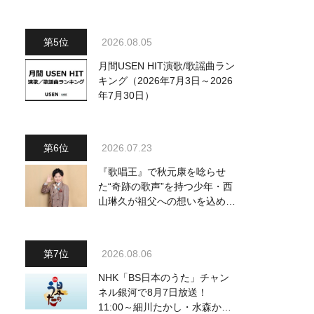
～予定調和はキライです～
2』 8月8日（土）放送回の収
録の模様を密着レポート！
2026.08.05
月間USEN HIT演歌/歌謡曲ラン
キング（2026年7月3日～2026
年7月30日）
2026.07.23
『歌唱王』で秋元康を唸らせ
た“奇跡の歌声”を持つ少年・西
山琳久が祖父への想いを込めた
『おんじい』で7月22日にデビ
ュー！ 「秋元康さんが総合プ
ロデュースしてくれた、 おじ
2026.08.06
いちゃんとの絆を歌った曲を聴
いてください！」
NHK「BS日本のうた」チャン
ネル銀河で8月7日放送！
11:00～細川たかし・水森かお