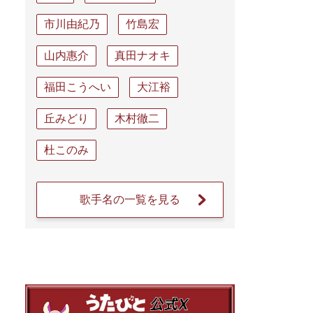
市川由紀乃
竹島宏
山内惠介
真田ナオキ
福田こうへい
大江裕
丘みどり
木村徹二
杜このみ
歌手名の一覧を見る