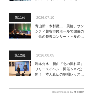
～予定調和はキライです～
２』 7月25日（土）放送回の
収録の模様を密着レポート！
2026.07.10
青山新・木村徹二・風輪、サン
シティ越谷市民ホールで開催の
「歌の祭典コンサート～夏の陣
～」を独自レポート！ オリジ
ナル曲から昭和・平成の名曲ま
で心躍るステージを披露
2026.08.05
岩本公水、新曲『北の流れ星』
リリースイベント開催＆MV公
開！ 本人直伝の歌唱レッスン
動画も公開
Recommended by