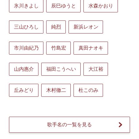
氷川きよし
辰巳ゆうと
水森かおり
三山ひろし
純烈
新浜レオン
市川由紀乃
竹島宏
真田ナオキ
山内惠介
福田こうへい
大江裕
丘みどり
木村徹二
杜このみ
歌手名の一覧を見る