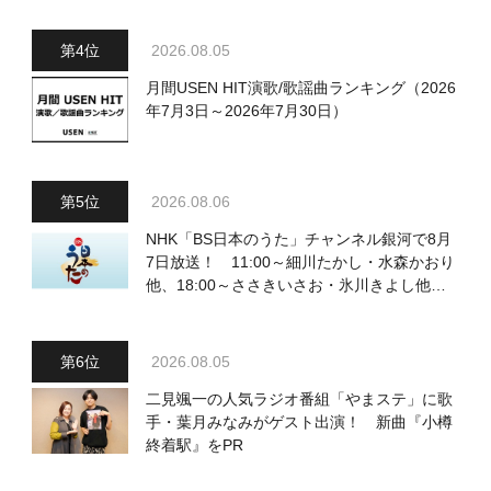
2026.08.05
月間USEN HIT演歌/歌謡曲ランキング（2026
年7月3日～2026年7月30日）
2026.08.06
NHK「BS日本のうた」チャンネル銀河で8月
7日放送！ 11:00～細川たかし・水森かおり
他、18:00～ささきいさお・氷川きよし他登
場！ 各放送回の出演者・曲目情報
2026.08.05
二見颯一の人気ラジオ番組「やまステ」に歌
手・葉月みなみがゲスト出演！ 新曲『小樽
終着駅』をPR