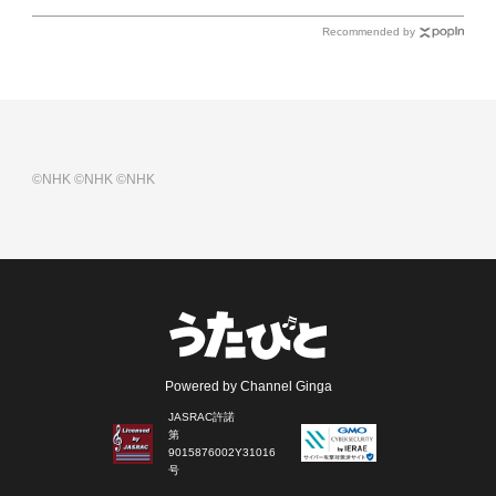
Recommended by
©NHK
©NHK
©NHK
Powered by Channel Ginga
JASRAC許諾
第
9015876002Y31016
号