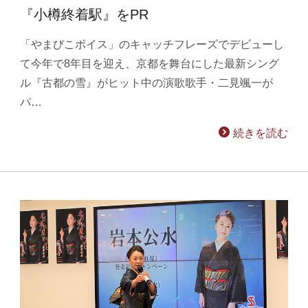
『小樽終着駅』をPR
「やまびこボイス」のキャッチフレーズでデビューし
て今年で8年目を迎え、京都を舞台にした最新シング
ル『古都の雪』がヒット中の演歌歌手・二見颯一が
パ…
続きを読む