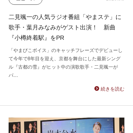
二見颯一の人気ラジオ番組「やまステ」に
歌手・葉月みなみがゲスト出演！ 新曲
『小樽終着駅』をPR
「やまびこボイス」のキャッチフレーズでデビューし
て今年で8年目を迎え、京都を舞台にした最新シング
ル『古都の雪』がヒット中の演歌歌手・二見颯一が
パ…
続きを読む