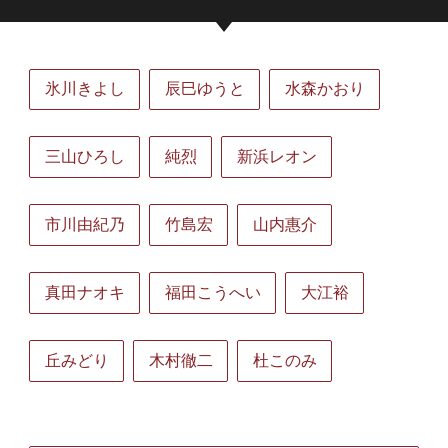
氷川きよし
辰巳ゆうと
水森かおり
三山ひろし
純烈
新浜レオン
市川由紀乃
竹島宏
山内惠介
真田ナオキ
福田こうへい
大江裕
丘みどり
木村徹二
杜このみ