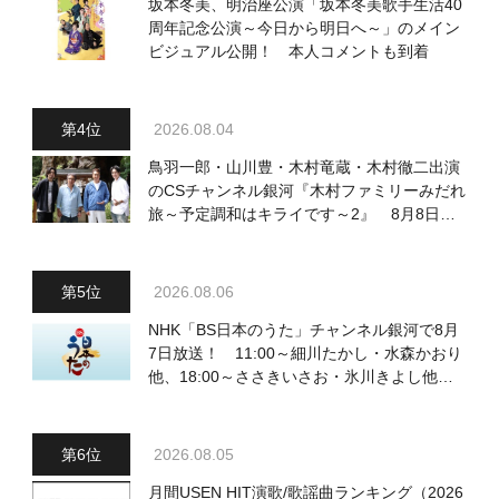
坂本冬美、明治座公演「坂本冬美歌手生活40
周年記念公演～今日から明日へ～」のメイン
ビジュアル公開！ 本人コメントも到着
2026.08.04
鳥羽一郎・山川豊・木村竜蔵・木村徹二出演
のCSチャンネル銀河『木村ファミリーみだれ
旅～予定調和はキライです～2』 8月8日
（土）放送回の収録の模様を密着レポート！
2026.08.06
NHK「BS日本のうた」チャンネル銀河で8月
7日放送！ 11:00～細川たかし・水森かおり
他、18:00～ささきいさお・氷川きよし他登
場！ 各放送回の出演者・曲目情報
2026.08.05
月間USEN HIT演歌/歌謡曲ランキング（2026