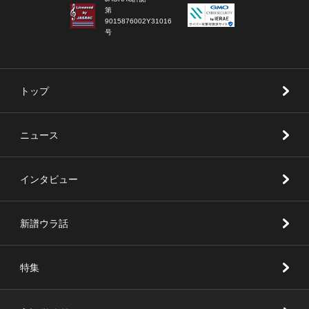
第
9015876002Y31016
号
トップ
ニュース
インタビュー
新譜ウラ話
特集