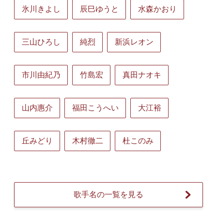
氷川きよし
辰巳ゆうと
水森かおり
三山ひろし
純烈
新浜レオン
市川由紀乃
竹島宏
真田ナオキ
山内惠介
福田こうへい
大江裕
丘みどり
木村徹二
杜このみ
歌手名の一覧を見る