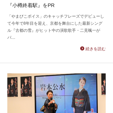
『小樽終着駅』をPR
「やまびこボイス」のキャッチフレーズでデビューし
て今年で8年目を迎え、京都を舞台にした最新シング
ル『古都の雪』がヒット中の演歌歌手・二見颯一が
パ…
続きを読む