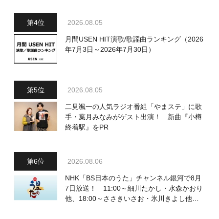
2026.08.05
月間USEN HIT演歌/歌謡曲ランキング（2026
年7月3日～2026年7月30日）
2026.08.05
二見颯一の人気ラジオ番組「やまステ」に歌
手・葉月みなみがゲスト出演！ 新曲『小樽
終着駅』をPR
2026.08.06
NHK「BS日本のうた」チャンネル銀河で8月
7日放送！ 11:00～細川たかし・水森かおり
他、18:00～ささきいさお・氷川きよし他登
場！ 各放送回の出演者・曲目情報