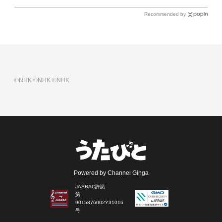
Recommended by
©NHK
©NHK
©NHK
Powered by Channel Ginga
JASRAC許諾
第
9015876002Y31016
号