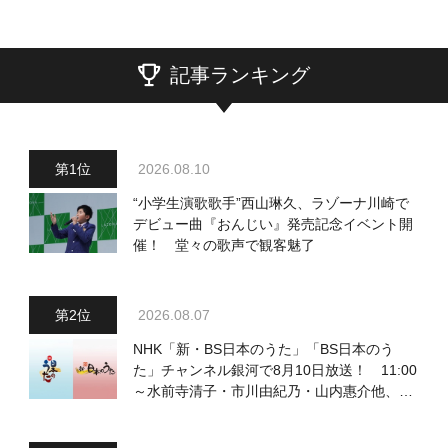
記事ランキング
2026.08.10
“小学生演歌歌手”西山琳久、ラゾーナ川崎で
デビュー曲『おんじい』発売記念イベント開
催！ 堂々の歌声で観客魅了
2026.08.07
NHK「新・BS日本のうた」「BS日本のう
た」チャンネル銀河で8月10日放送！ 11:00
～水前寺清子・市川由紀乃・山内惠介他、
18:00～小椋佳・石川さゆり他登場！ 各放
送回の出演者・曲目情報