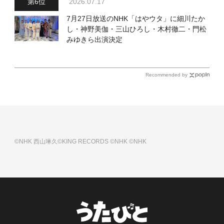
2026.07.17
7月27日放送のNHK「はやウタ」に細川たか
し・神野美伽・三山ひろし・木村徹二・門松
みゆきら出演決定
Recommended by
©NHK
西山琳久©KING RECORDS
©NHK
©NHK