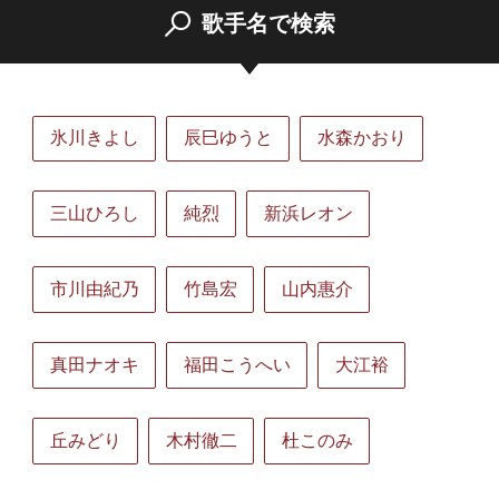
歌手名で検索
氷川きよし
辰巳ゆうと
水森かおり
三山ひろし
純烈
新浜レオン
市川由紀乃
竹島宏
山内惠介
真田ナオキ
福田こうへい
大江裕
丘みどり
木村徹二
杜このみ