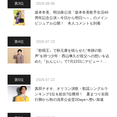
2026.08.06
坂本冬美、明治座公演「坂本冬美歌手生活40
周年記念公演～今日から明日へ～」のメイン
ビジュアル公開！ 本人コメントも到着
2026.07.23
『歌唱王』で秋元康を唸らせた“奇跡の歌
声”を持つ少年・西山琳久が祖父への想いを込
めた『おんじい』で7月22日にデビュー！
「秋元康さんが総合プロデュースしてくれ
た、 おじいちゃんとの絆を歌った曲を聴いて
ください！」
2026.07.22
真田ナオキ、オリコン演歌・歌謡シングルラ
ンキング1位＆総合7位獲得！ 夏まつり全国
行脚から秋の浅草公会堂2Daysへ勢い加速