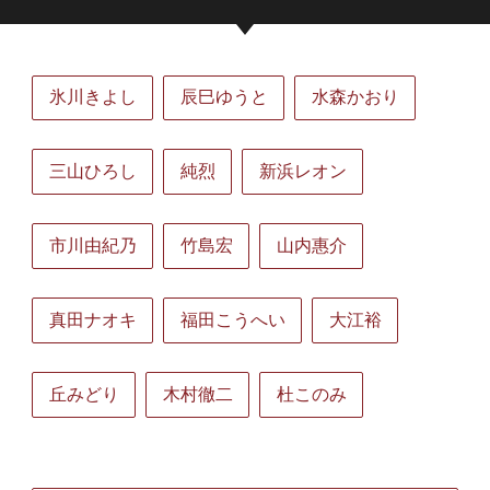
氷川きよし
辰巳ゆうと
水森かおり
三山ひろし
純烈
新浜レオン
市川由紀乃
竹島宏
山内惠介
真田ナオキ
福田こうへい
大江裕
丘みどり
木村徹二
杜このみ