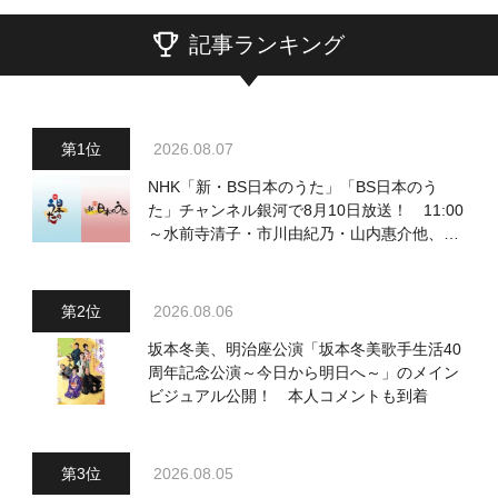
記事ランキング
2026.08.07
NHK「新・BS日本のうた」「BS日本のう
た」チャンネル銀河で8月10日放送！ 11:00
～水前寺清子・市川由紀乃・山内惠介他、
18:00～小椋佳・石川さゆり他登場！ 各放
送回の出演者・曲目情報
2026.08.06
坂本冬美、明治座公演「坂本冬美歌手生活40
周年記念公演～今日から明日へ～」のメイン
ビジュアル公開！ 本人コメントも到着
2026.08.05