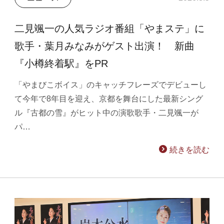
二見颯一の人気ラジオ番組「やまステ」に
歌手・葉月みなみがゲスト出演！ 新曲
『小樽終着駅』をPR
「やまびこボイス」のキャッチフレーズでデビューし
て今年で8年目を迎え、京都を舞台にした最新シング
ル『古都の雪』がヒット中の演歌歌手・二見颯一が
パ…
続きを読む