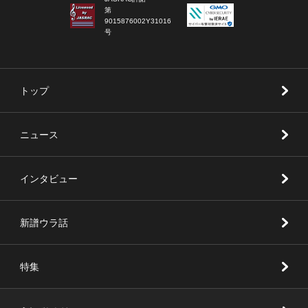
第
9015876002Y31016
号
トップ
ニュース
インタビュー
新譜ウラ話
特集