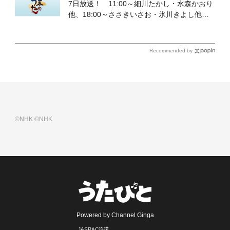
7日放送！ 11:00～細川たかし・水森かおり
他、18:00～ささきいさお・氷川きよし他登
場！ 各放送回の出演者・曲目情報
Recommended by
©NHK
©NHK
Powered by Channel Ginga
JASRAC許諾