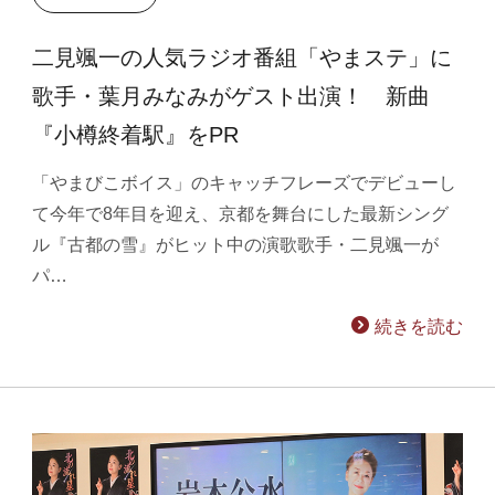
二見颯一の人気ラジオ番組「やまステ」に
歌手・葉月みなみがゲスト出演！ 新曲
『小樽終着駅』をPR
「やまびこボイス」のキャッチフレーズでデビューし
て今年で8年目を迎え、京都を舞台にした最新シング
ル『古都の雪』がヒット中の演歌歌手・二見颯一が
パ…
続きを読む