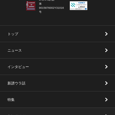
第
9015876002Y31016
号
トップ
ニュース
インタビュー
新譜ウラ話
特集