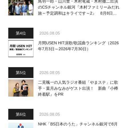
鳥羽一郎・山川豊・木村竜蔵・木村徹二出演
のCSチャンネル銀河『木村ファミリーみだれ
旅～予定調和はキライです～2』 8月8日
（土）放送回の収録の模様を密着レポート！
2026.08.05
月間USEN HIT演歌/歌謡曲ランキング（2026
年7月3日～2026年7月30日）
2026.08.05
二見颯一の人気ラジオ番組「やまステ」に歌
手・葉月みなみがゲスト出演！ 新曲『小樽
終着駅』をPR
2026.08.05
NHK「BS日本のうた」チャンネル銀河で8月