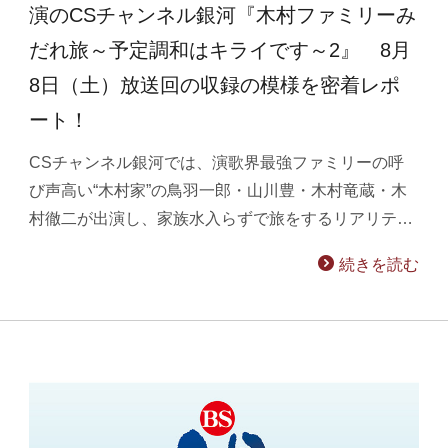
演のCSチャンネル銀河『木村ファミリーみ
だれ旅～予定調和はキライです～2』 8月
8日（土）放送回の収録の模様を密着レポ
ート！
CSチャンネル銀河では、演歌界最強ファミリーの呼
び声高い“木村家”の鳥羽一郎・山川豊・木村竜蔵・木
村徹二が出演し、家族水入らずで旅をするリアリテ…
続きを読む