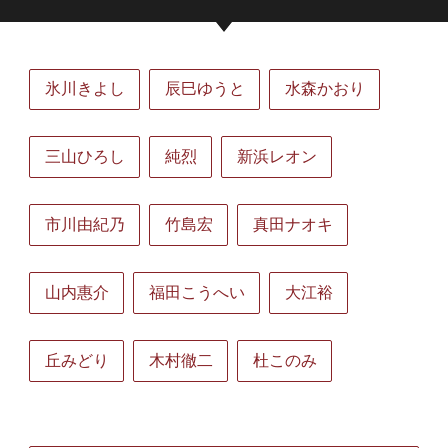
氷川きよし
辰巳ゆうと
水森かおり
三山ひろし
純烈
新浜レオン
市川由紀乃
竹島宏
真田ナオキ
山内惠介
福田こうへい
大江裕
丘みどり
木村徹二
杜このみ