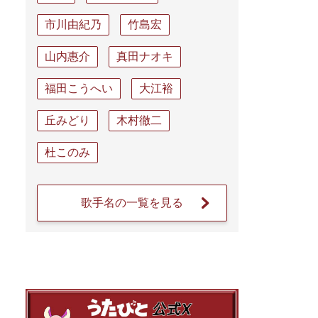
市川由紀乃
竹島宏
山内惠介
真田ナオキ
福田こうへい
大江裕
丘みどり
木村徹二
杜このみ
歌手名の一覧を見る