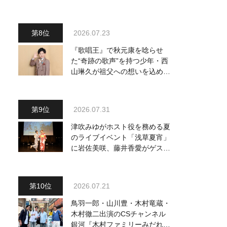
～予定調和はキライです～
2』 8月8日（土）放送回の収
録の模様を密着レポート！
2026.07.23
『歌唱王』で秋元康を唸らせ
た“奇跡の歌声”を持つ少年・西
山琳久が祖父への想いを込めた
『おんじい』で7月22日にデビ
ュー！ 「秋元康さんが総合プ
ロデュースしてくれた、 おじ
2026.07.31
いちゃんとの絆を歌った曲を聴
いてください！」
津吹みゆがホスト役を務める夏
のライブイベント「浅草夏宵」
に岩佐美咲、藤井香愛がゲスト
出演、浴衣姿で熱唱！ 岩佐美
咲が出演の1日目の模様をお届
け
2026.07.21
鳥羽一郎・山川豊・木村竜蔵・
木村徹二出演のCSチャンネル
銀河『木村ファミリーみだれ旅