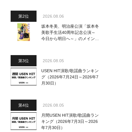
～水前寺清子・市川由紀乃・山
内惠介他、18:00～小椋佳・石
川さゆり他登場！ 各放送回の
2026.08.06
出演者・曲目情報
坂本冬美、明治座公演「坂本冬
美歌手生活40周年記念公演～
今日から明日へ～」のメインビ
ジュアル公開！ 本人コメント
も到着
2026.08.05
USEN HIT演歌/歌謡曲ランキン
グ（2026年7月24日～2026年7
月30日）
2026.08.05
月間USEN HIT演歌/歌謡曲ラン
キング（2026年7月3日～2026
年7月30日）