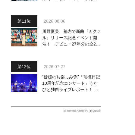
～予定調和はキライです～
２』 7月25日（土）放送回の
収録の模様を密着レポート！
2026.08.06
川野夏美、都内で新曲『カクテ
ル』リリース記念イベント開
催！ デビュー27年分の全280
曲を一挙配信解禁
2026.07.27
“皆様のお楽しみ係”「竜徹日記
10周年記念コンサート」うた
びと独自ライブレポート！ 即
完でごめん。来春はもっと大き
なホールであいましょう！
Recommended by