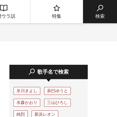
譜ウラ話
特集
検索
歌手名で検索
氷川きよし
辰巳ゆうと
水森かおり
三山ひろし
純烈
新浜レオン