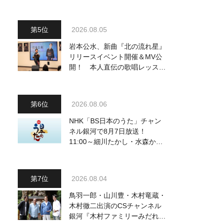
2026.08.05
岩本公水、新曲『北の流れ星』
リリースイベント開催＆MV公
開！ 本人直伝の歌唱レッスン
動画も公開
2026.08.06
NHK「BS日本のうた」チャン
ネル銀河で8月7日放送！
11:00～細川たかし・水森かお
り他、18:00～ささきいさお・
氷川きよし他登場！ 各放送回
の出演者・曲目情報
2026.08.04
鳥羽一郎・山川豊・木村竜蔵・
木村徹二出演のCSチャンネル
銀河『木村ファミリーみだれ旅