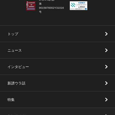
第
9015876002Y31016
号
トップ
ニュース
インタビュー
新譜ウラ話
特集