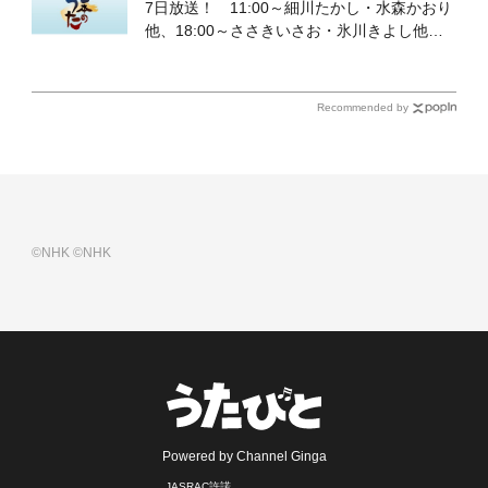
7日放送！ 11:00～細川たかし・水森かおり
他、18:00～ささきいさお・氷川きよし他登
場！ 各放送回の出演者・曲目情報
Recommended by
©NHK
©NHK
Powered by Channel Ginga
JASRAC許諾