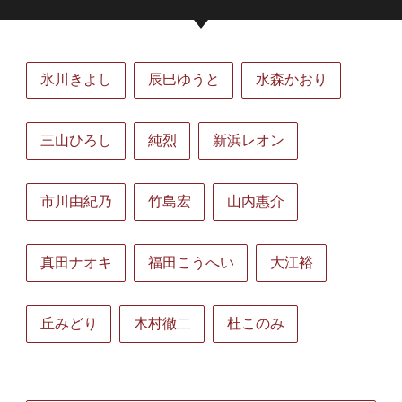
氷川きよし
辰巳ゆうと
水森かおり
三山ひろし
純烈
新浜レオン
市川由紀乃
竹島宏
山内惠介
真田ナオキ
福田こうへい
大江裕
丘みどり
木村徹二
杜このみ