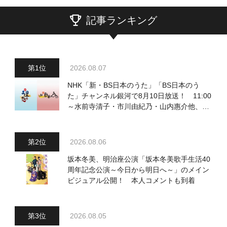
記事ランキング
2026.08.07
NHK「新・BS日本のうた」「BS日本のう
た」チャンネル銀河で8月10日放送！ 11:00
～水前寺清子・市川由紀乃・山内惠介他、
18:00～小椋佳・石川さゆり他登場！ 各放
送回の出演者・曲目情報
2026.08.06
坂本冬美、明治座公演「坂本冬美歌手生活40
周年記念公演～今日から明日へ～」のメイン
ビジュアル公開！ 本人コメントも到着
2026.08.05