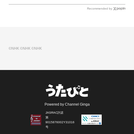
Recommended by
©NHK
©NHK
©NHK
Powered by Channel Ginga
JASRAC許諾
第
9015876002Y31016
号