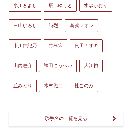
氷川きよし
辰巳ゆうと
水森かおり
三山ひろし
純烈
新浜レオン
市川由紀乃
竹島宏
真田ナオキ
山内惠介
福田こうへい
大江裕
丘みどり
木村徹二
杜このみ
歌手名の一覧を見る