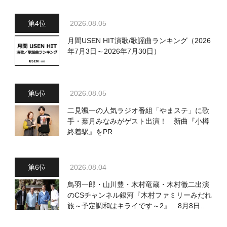
2026.08.05
月間USEN HIT演歌/歌謡曲ランキング（2026
年7月3日～2026年7月30日）
2026.08.05
二見颯一の人気ラジオ番組「やまステ」に歌
手・葉月みなみがゲスト出演！ 新曲『小樽
終着駅』をPR
2026.08.04
鳥羽一郎・山川豊・木村竜蔵・木村徹二出演
のCSチャンネル銀河『木村ファミリーみだれ
旅～予定調和はキライです～2』 8月8日
（土）放送回の収録の模様を密着レポート！