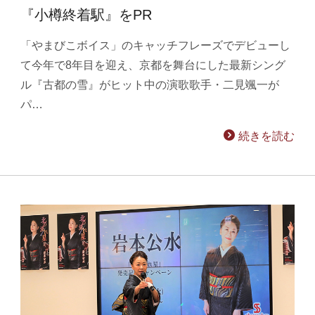
『小樽終着駅』をPR
「やまびこボイス」のキャッチフレーズでデビューし
て今年で8年目を迎え、京都を舞台にした最新シング
ル『古都の雪』がヒット中の演歌歌手・二見颯一が
パ…
続きを読む