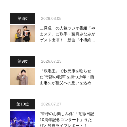
～予定調和はキライです～
2』 8月8日（土）放送回の収
録の模様を密着レポート！
2026.08.05
二見颯一の人気ラジオ番組「や
まステ」に歌手・葉月みなみが
ゲスト出演！ 新曲『小樽終着
駅』をPR
2026.07.23
『歌唱王』で秋元康を唸らせ
た“奇跡の歌声”を持つ少年・西
山琳久が祖父への想いを込めた
『おんじい』で7月22日にデビ
ュー！ 「秋元康さんが総合プ
ロデュースしてくれた、 おじ
2026.07.27
いちゃんとの絆を歌った曲を聴
いてください！」
“皆様のお楽しみ係”「竜徹日記
10周年記念コンサート」うた
びと独自ライブレポート！ 即