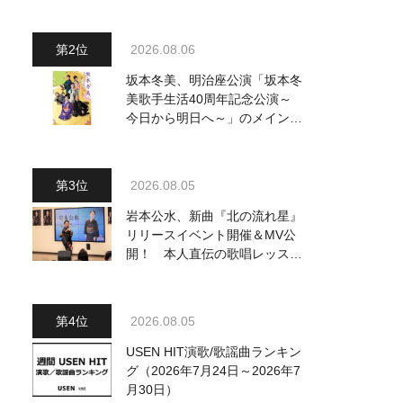
～水前寺清子・市川由紀乃・山
内惠介他、18:00～小椋佳・石
川さゆり他登場！ 各放送回の
2026.08.06
出演者・曲目情報
坂本冬美、明治座公演「坂本冬
美歌手生活40周年記念公演～
今日から明日へ～」のメインビ
ジュアル公開！ 本人コメント
も到着
2026.08.05
岩本公水、新曲『北の流れ星』
リリースイベント開催＆MV公
開！ 本人直伝の歌唱レッスン
動画も公開
2026.08.05
USEN HIT演歌/歌謡曲ランキン
グ（2026年7月24日～2026年7
月30日）