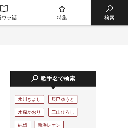
譜ウラ話
特集
検索
歌手名で検索
氷川きよし
辰巳ゆうと
水森かおり
三山ひろし
純烈
新浜レオン