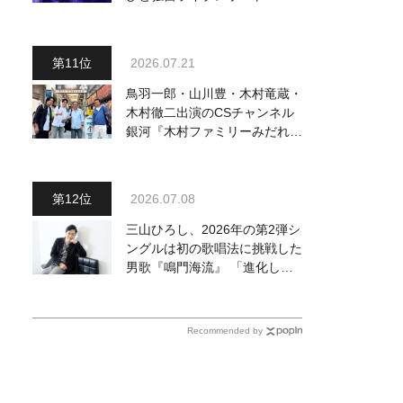
完でごめん。来春はもっと大き
なホールであいましょう！
2026.07.21
鳥羽一郎・山川豊・木村竜蔵・
木村徹二出演のCSチャンネル
銀河『木村ファミリーみだれ旅
～予定調和はキライです～
２』 7月25日（土）放送回の
収録の模様を密着レポート！
2026.07.08
三山ひろし、2026年の第2弾シ
ングルは初の歌唱法に挑戦した
男歌『鳴門海流』 「進化した
三山の魅力を感じていただける
と思います」
Recommended by