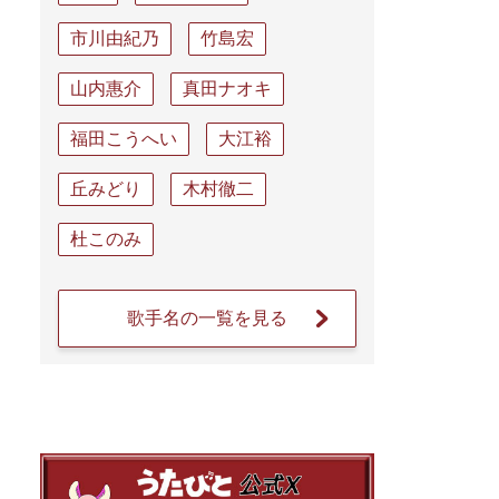
市川由紀乃
竹島宏
山内惠介
真田ナオキ
福田こうへい
大江裕
丘みどり
木村徹二
杜このみ
歌手名の一覧を見る