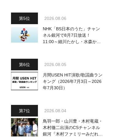
2026.08.06
NHK「BS日本のうた」チャン
ネル銀河で8月7日放送！
11:00～細川たかし・水森かお
り他、18:00～ささきいさお・
氷川きよし他登場！ 各放送回
の出演者・曲目情報
2026.08.05
月間USEN HIT演歌/歌謡曲ラン
キング（2026年7月3日～2026
年7月30日）
2026.08.04
鳥羽一郎・山川豊・木村竜蔵・
木村徹二出演のCSチャンネル
銀河『木村ファミリーみだれ旅