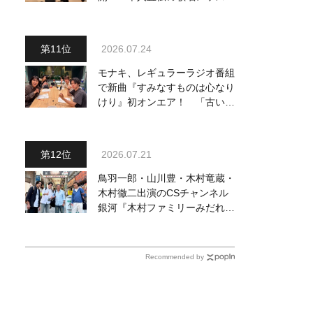
動画も公開
2026.07.24
モナキ、レギュラーラジオ番組
で新曲『すみなすものは心なり
けり』初オンエア！ 「古い言
葉と新しい言葉の融合で、今ま
でにない面白さのある一曲」
2026.07.21
鳥羽一郎・山川豊・木村竜蔵・
木村徹二出演のCSチャンネル
銀河『木村ファミリーみだれ旅
～予定調和はキライです～
２』 7月25日（土）放送回の
収録の模様を密着レポート！
Recommended by