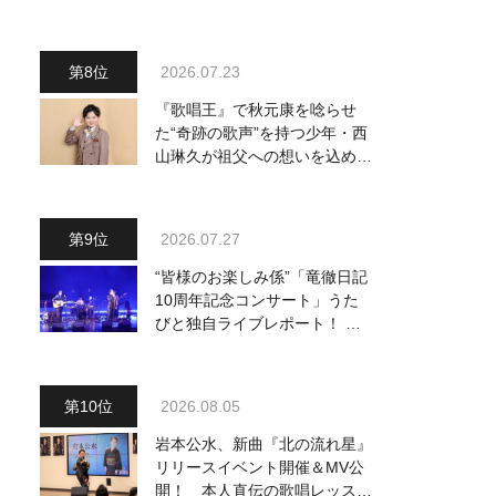
ードギターで参加
2026.07.23
『歌唱王』で秋元康を唸らせ
た“奇跡の歌声”を持つ少年・西
山琳久が祖父への想いを込めた
『おんじい』で7月22日にデビ
ュー！ 「秋元康さんが総合プ
ロデュースしてくれた、 おじ
2026.07.27
いちゃんとの絆を歌った曲を聴
いてください！」
“皆様のお楽しみ係”「竜徹日記
10周年記念コンサート」うた
びと独自ライブレポート！ 即
完でごめん。来春はもっと大き
なホールであいましょう！
2026.08.05
岩本公水、新曲『北の流れ星』
リリースイベント開催＆MV公
開！ 本人直伝の歌唱レッスン