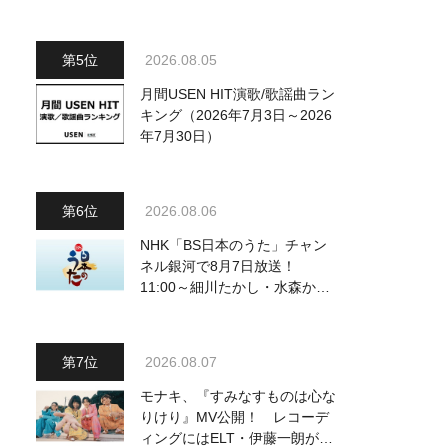
～予定調和はキライです～
2』 8月8日（土）放送回の収
録の模様を密着レポート！
2026.08.05
月間USEN HIT演歌/歌謡曲ラン
キング（2026年7月3日～2026
年7月30日）
2026.08.06
NHK「BS日本のうた」チャン
ネル銀河で8月7日放送！
11:00～細川たかし・水森かお
り他、18:00～ささきいさお・
氷川きよし他登場！ 各放送回
の出演者・曲目情報
2026.08.07
モナキ、『すみなすものは心な
りけり』MV公開！ レコーデ
ィングにはELT・伊藤一朗がリ