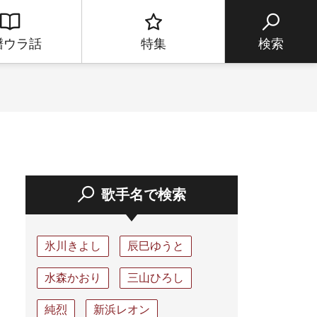
譜ウラ話
特集
検索
歌手名で検索
氷川きよし
辰巳ゆうと
水森かおり
三山ひろし
純烈
新浜レオン