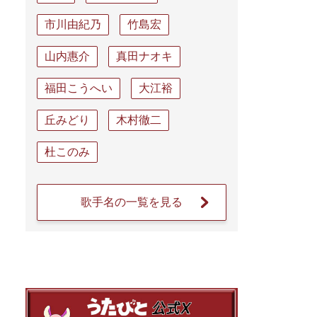
市川由紀乃
竹島宏
山内惠介
真田ナオキ
福田こうへい
大江裕
丘みどり
木村徹二
杜このみ
歌手名の一覧を見る