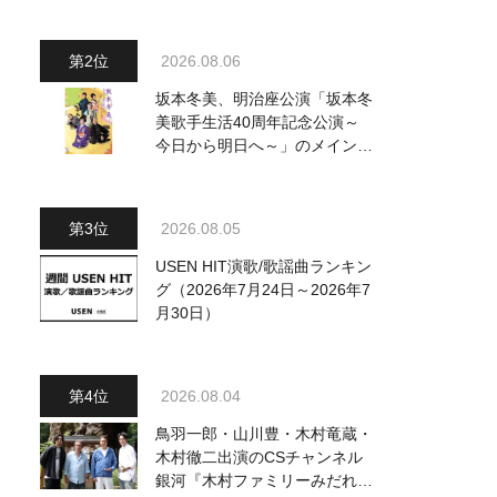
～水前寺清子・市川由紀乃・山
内惠介他、18:00～小椋佳・石
川さゆり他登場！ 各放送回の
2026.08.06
出演者・曲目情報
坂本冬美、明治座公演「坂本冬
美歌手生活40周年記念公演～
今日から明日へ～」のメインビ
ジュアル公開！ 本人コメント
も到着
2026.08.05
USEN HIT演歌/歌謡曲ランキン
グ（2026年7月24日～2026年7
月30日）
2026.08.04
鳥羽一郎・山川豊・木村竜蔵・
木村徹二出演のCSチャンネル
銀河『木村ファミリーみだれ旅