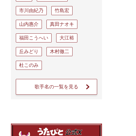
市川由紀乃
竹島宏
山内惠介
真田ナオキ
福田こうへい
大江裕
丘みどり
木村徹二
杜このみ
歌手名の一覧を見る