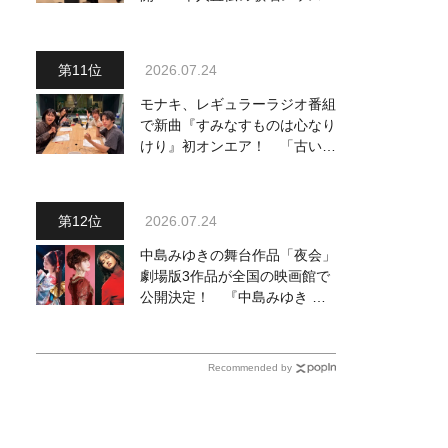
動画も公開
2026.07.24
モナキ、レギュラーラジオ番組
で新曲『すみなすものは心なり
けり』初オンエア！ 「古い言
葉と新しい言葉の融合で、今ま
でにない面白さのある一曲」
2026.07.24
中島みゆきの舞台作品「夜会」
劇場版3作品が全国の映画館で
公開決定！ 『中島みゆき 劇
場版「夜会」セレクション』と
して2026年12月より上映
Recommended by