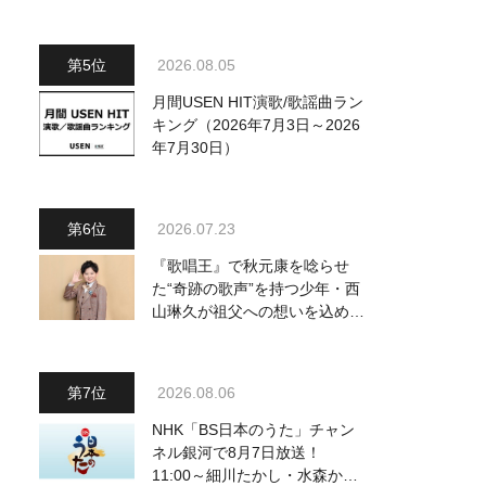
～予定調和はキライです～
2』 8月8日（土）放送回の収
録の模様を密着レポート！
2026.08.05
月間USEN HIT演歌/歌謡曲ラン
キング（2026年7月3日～2026
年7月30日）
2026.07.23
『歌唱王』で秋元康を唸らせ
た“奇跡の歌声”を持つ少年・西
山琳久が祖父への想いを込めた
『おんじい』で7月22日にデビ
ュー！ 「秋元康さんが総合プ
ロデュースしてくれた、 おじ
2026.08.06
いちゃんとの絆を歌った曲を聴
いてください！」
NHK「BS日本のうた」チャン
ネル銀河で8月7日放送！
11:00～細川たかし・水森かお