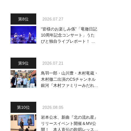
り他、18:00～ささきいさお・
氷川きよし他登場！ 各放送回
の出演者・曲目情報
2026.07.27
“皆様のお楽しみ係”「竜徹日記
10周年記念コンサート」うた
びと独自ライブレポート！ 即
完でごめん。来春はもっと大き
なホールであいましょう！
2026.07.21
鳥羽一郎・山川豊・木村竜蔵・
木村徹二出演のCSチャンネル
銀河『木村ファミリーみだれ旅
～予定調和はキライです～
２』 7月25日（土）放送回の
収録の模様を密着レポート！
2026.08.05
岩本公水、新曲『北の流れ星』
リリースイベント開催＆MV公
開！ 本人直伝の歌唱レッスン