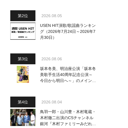
～水前寺清子・市川由紀乃・山
内惠介他、18:00～小椋佳・石
川さゆり他登場！ 各放送回の
2026.08.05
出演者・曲目情報
USEN HIT演歌/歌謡曲ランキン
グ（2026年7月24日～2026年7
月30日）
2026.08.06
坂本冬美、明治座公演「坂本冬
美歌手生活40周年記念公演～
今日から明日へ～」のメインビ
ジュアル公開！ 本人コメント
も到着
2026.08.04
鳥羽一郎・山川豊・木村竜蔵・
木村徹二出演のCSチャンネル
銀河『木村ファミリーみだれ旅