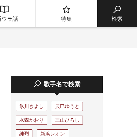
譜ウラ話
特集
検索
歌手名で検索
氷川きよし
辰巳ゆうと
水森かおり
三山ひろし
純烈
新浜レオン