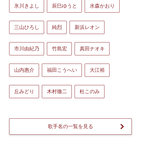
氷川きよし
辰巳ゆうと
水森かおり
三山ひろし
純烈
新浜レオン
市川由紀乃
竹島宏
真田ナオキ
山内惠介
福田こうへい
大江裕
丘みどり
木村徹二
杜このみ
歌手名の一覧を見る