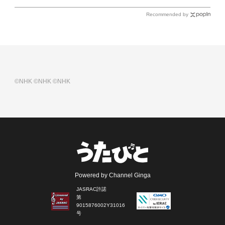
Recommended by
©NHK
©NHK
©NHK
Powered by Channel Ginga
JASRAC許諾
第
9015876002Y31016
号