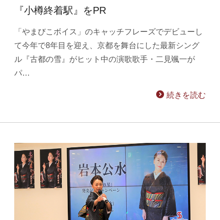
『小樽終着駅』をPR
「やまびこボイス」のキャッチフレーズでデビューし
て今年で8年目を迎え、京都を舞台にした最新シング
ル『古都の雪』がヒット中の演歌歌手・二見颯一が
パ…
続きを読む