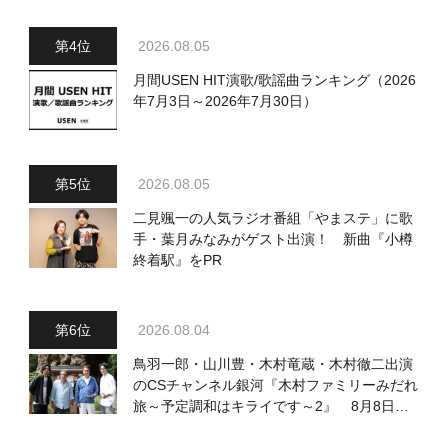
2026.08.05
月間USEN HIT演歌/歌謡曲ランキング（2026
年7月3日～2026年7月30日）
2026.08.05
二見颯一の人気ラジオ番組「やまステ」に歌
手・葉月みなみがゲスト出演！ 新曲『小樽
終着駅』をPR
2026.08.04
鳥羽一郎・山川豊・木村竜蔵・木村徹二出演
のCSチャンネル銀河『木村ファミリーみだれ
旅～予定調和はキライです～2』 8月8日
（土）放送回の収録の模様を密着レポート！