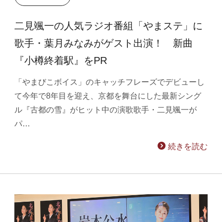
二見颯一の人気ラジオ番組「やまステ」に
歌手・葉月みなみがゲスト出演！ 新曲
『小樽終着駅』をPR
「やまびこボイス」のキャッチフレーズでデビューし
て今年で8年目を迎え、京都を舞台にした最新シング
ル『古都の雪』がヒット中の演歌歌手・二見颯一が
パ…
続きを読む