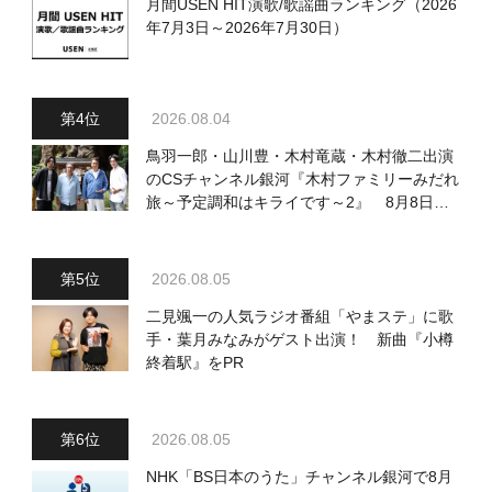
月間USEN HIT演歌/歌謡曲ランキング（2026
年7月3日～2026年7月30日）
2026.08.04
鳥羽一郎・山川豊・木村竜蔵・木村徹二出演
のCSチャンネル銀河『木村ファミリーみだれ
旅～予定調和はキライです～2』 8月8日
（土）放送回の収録の模様を密着レポート！
2026.08.05
二見颯一の人気ラジオ番組「やまステ」に歌
手・葉月みなみがゲスト出演！ 新曲『小樽
終着駅』をPR
2026.08.05
NHK「BS日本のうた」チャンネル銀河で8月