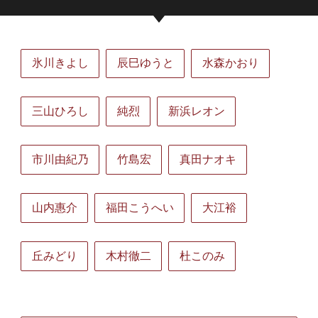
氷川きよし
辰巳ゆうと
水森かおり
三山ひろし
純烈
新浜レオン
市川由紀乃
竹島宏
真田ナオキ
山内惠介
福田こうへい
大江裕
丘みどり
木村徹二
杜このみ