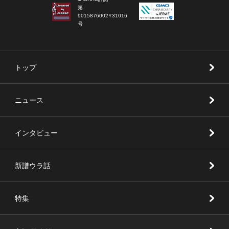
第
9015876002Y31016
号
トップ
ニュース
インタビュー
新譜ウラ話
特集