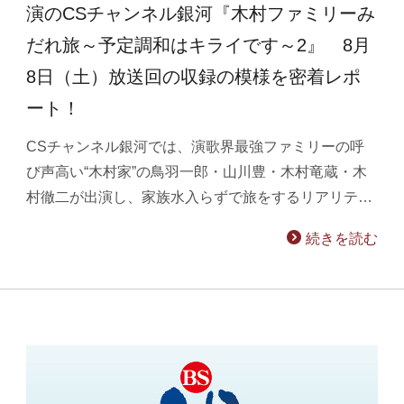
演のCSチャンネル銀河『木村ファミリーみ
だれ旅～予定調和はキライです～2』 8月
8日（土）放送回の収録の模様を密着レポ
ート！
CSチャンネル銀河では、演歌界最強ファミリーの呼
び声高い“木村家”の鳥羽一郎・山川豊・木村竜蔵・木
村徹二が出演し、家族水入らずで旅をするリアリテ…
続きを読む