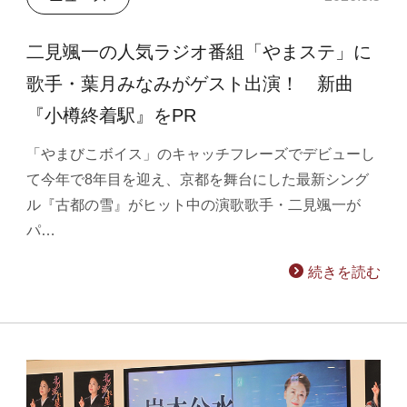
二見颯一の人気ラジオ番組「やまステ」に
歌手・葉月みなみがゲスト出演！ 新曲
『小樽終着駅』をPR
「やまびこボイス」のキャッチフレーズでデビューし
て今年で8年目を迎え、京都を舞台にした最新シング
ル『古都の雪』がヒット中の演歌歌手・二見颯一が
パ…
続きを読む