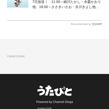
7日放送！ 11:00～細川たかし・水森かおり
他、18:00～ささきいさお・氷川きよし他登
場！ 各放送回の出演者・曲目情報
Recommended by
©NHK
©NHK
Powered by Channel Ginga
JASRAC許諾