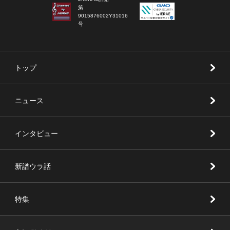
第
9015876002Y31016
号
トップ
ニュース
インタビュー
新譜ウラ話
特集