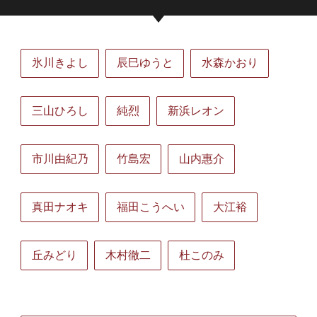
氷川きよし
辰巳ゆうと
水森かおり
三山ひろし
純烈
新浜レオン
市川由紀乃
竹島宏
山内惠介
真田ナオキ
福田こうへい
大江裕
丘みどり
木村徹二
杜このみ