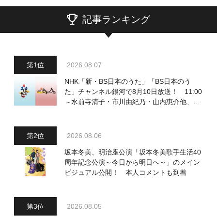
記事ランキング
2026.08.07
NHK「新・BS日本のうた」「BS日本のう
た」チャンネル銀河で8月10日放送！ 11:00
～水前寺清子・市川由紀乃・山内惠介他、
18:00～小椋佳・石川さゆり他登場！ 各放
送回の出演者・曲目情報
2026.08.06
坂本冬美、明治座公演「坂本冬美歌手生活40
周年記念公演～今日から明日へ～」のメイン
ビジュアル公開！ 本人コメントも到着
2026.08.05