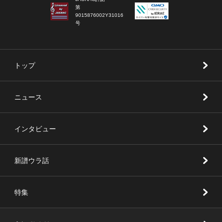
第
9015876002Y31016
号
トップ
ニュース
インタビュー
新譜ウラ話
特集