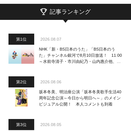
記事ランキング
2026.08.07
NHK「新・BS日本のうた」「BS日本のう
た」チャンネル銀河で8月10日放送！ 11:00
～水前寺清子・市川由紀乃・山内惠介他、
18:00～小椋佳・石川さゆり他登場！ 各放
送回の出演者・曲目情報
2026.08.06
坂本冬美、明治座公演「坂本冬美歌手生活40
周年記念公演～今日から明日へ～」のメイン
ビジュアル公開！ 本人コメントも到着
2026.08.05