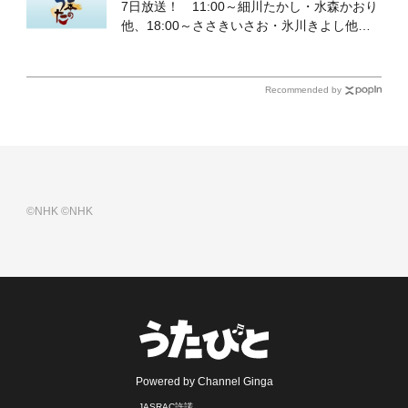
7日放送！ 11:00～細川たかし・水森かおり
他、18:00～ささきいさお・氷川きよし他登
場！ 各放送回の出演者・曲目情報
Recommended by
©NHK
©NHK
Powered by Channel Ginga
JASRAC許諾