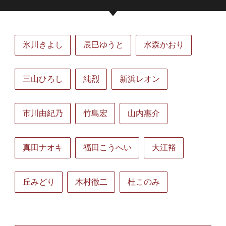
氷川きよし
辰巳ゆうと
水森かおり
三山ひろし
純烈
新浜レオン
市川由紀乃
竹島宏
山内惠介
真田ナオキ
福田こうへい
大江裕
丘みどり
木村徹二
杜このみ