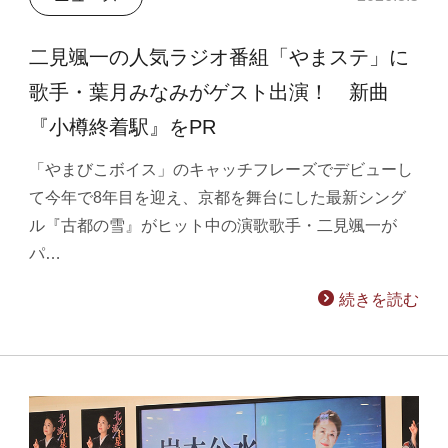
二見颯一の人気ラジオ番組「やまステ」に
歌手・葉月みなみがゲスト出演！ 新曲
『小樽終着駅』をPR
「やまびこボイス」のキャッチフレーズでデビューし
て今年で8年目を迎え、京都を舞台にした最新シング
ル『古都の雪』がヒット中の演歌歌手・二見颯一が
パ…
続きを読む