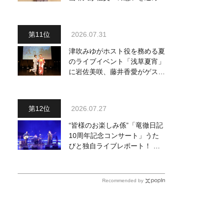
『おんじい』で7月22日にデビ
ュー！ 「秋元康さんが総合プ
ロデュースしてくれた、 おじ
2026.07.31
いちゃんとの絆を歌った曲を聴
いてください！」
津吹みゆがホスト役を務める夏
のライブイベント「浅草夏宵」
に岩佐美咲、藤井香愛がゲスト
出演、浴衣姿で熱唱！ 岩佐美
咲が出演の1日目の模様をお届
け
2026.07.27
“皆様のお楽しみ係”「竜徹日記
10周年記念コンサート」うた
びと独自ライブレポート！ 即
完でごめん。来春はもっと大き
なホールであいましょう！
Recommended by