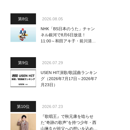
2026.08.05
NHK「BS日本のうた」チャン
ネル銀河で8月6日放送！
11:00～和田アキ子・前川清
他、18:00～橋幸夫・松平健他
登場！ 各放送回の出演者・曲
目情報
2026.07.29
USEN HIT演歌/歌謡曲ランキン
グ（2026年7月17日～2026年7
月23日）
2026.07.23
『歌唱王』で秋元康を唸らせ
た“奇跡の歌声”を持つ少年・西
山琳久が祖父への想いを込めた