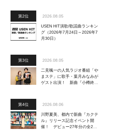
ジュアル公開！ 本人コメント
も到着
2026.08.05
USEN HIT演歌/歌謡曲ランキン
グ（2026年7月24日～2026年7
月30日）
2026.08.05
二見颯一の人気ラジオ番組「や
まステ」に歌手・葉月みなみが
ゲスト出演！ 新曲『小樽終着
駅』をPR
2026.08.06
川野夏美、都内で新曲『カクテ
ル』リリース記念イベント開
催！ デビュー27年分の全280