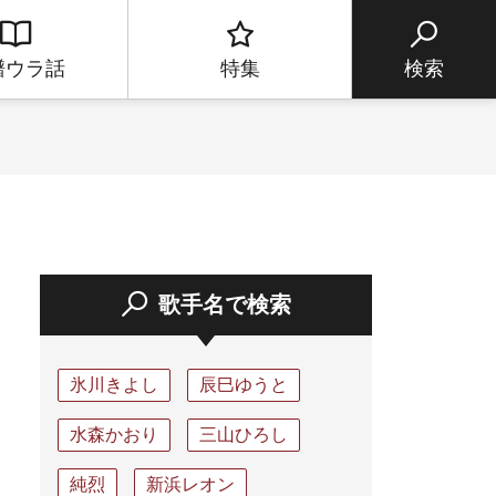
譜ウラ話
特集
検索
歌手名で検索
氷川きよし
辰巳ゆうと
水森かおり
三山ひろし
純烈
新浜レオン