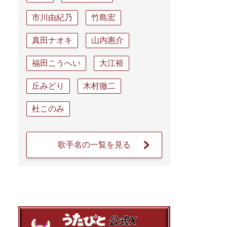
市川由紀乃
竹島宏
真田ナオキ
山内惠介
福田こうへい
大江裕
丘みどり
木村徹二
杜このみ
歌手名の一覧を見る