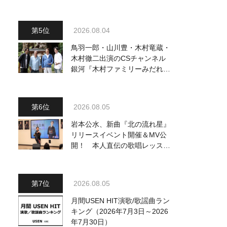
曲を一挙配信解禁
2026.08.04
鳥羽一郎・山川豊・木村竜蔵・
木村徹二出演のCSチャンネル
銀河『木村ファミリーみだれ旅
～予定調和はキライです～
2』 8月8日（土）放送回の収
録の模様を密着レポート！
2026.08.05
岩本公水、新曲『北の流れ星』
リリースイベント開催＆MV公
開！ 本人直伝の歌唱レッスン
動画も公開
2026.08.05
月間USEN HIT演歌/歌謡曲ラン
キング（2026年7月3日～2026
年7月30日）