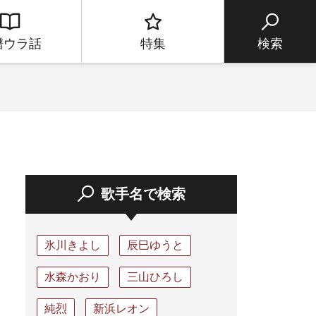
譜ウラ話
特集
検索
歌手名で検索
氷川きよし
辰巳ゆうと
水森かおり
三山ひろし
純烈
新浜レオン