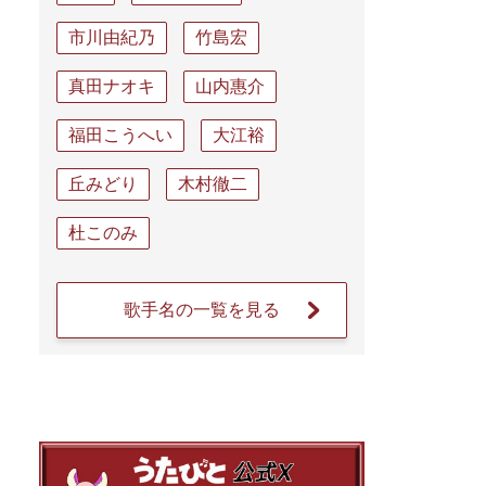
市川由紀乃
竹島宏
真田ナオキ
山内惠介
福田こうへい
大江裕
丘みどり
木村徹二
杜このみ
歌手名の一覧を見る