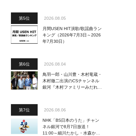
駅』をPR
2026.08.05
月間USEN HIT演歌/歌謡曲ラン
キング（2026年7月3日～2026
年7月30日）
2026.08.04
鳥羽一郎・山川豊・木村竜蔵・
木村徹二出演のCSチャンネル
銀河『木村ファミリーみだれ旅
～予定調和はキライです～
2』 8月8日（土）放送回の収
録の模様を密着レポート！
2026.08.06
NHK「BS日本のうた」チャン
ネル銀河で8月7日放送！
11:00～細川たかし・水森かお