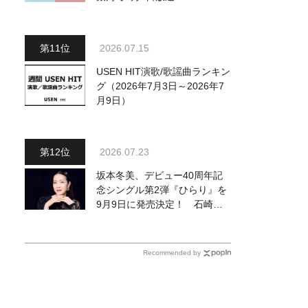
八代亜紀・天童よしみ・細川た
かし・長山洋子他、18:00～鳥
羽一郎・氷川きよし他登場！
2026.07.15
各放送回の出演者・曲目情報
USEN HIT演歌/歌謡曲ランキン
グ（2026年7月3日～2026年7
月9日）
2026.07.23
坂本冬美、デビュー40周年記
念シングル第2弾『ひらり』を
9月9日に発売決定！ 石崎ひ
ゅーいが書き下ろし
Recommended by