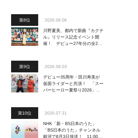
り他、18:00～ささきいさお・
氷川きよし他登場！ 各放送回
の出演者・曲目情報
2026.08.06
川野夏美、都内で新曲『カクテ
ル』リリース記念イベント開
催！ デビュー27年分の全280
曲を一挙配信解禁
2026.08.03
デビュー35周年・田川寿美が
仮面ライダーと共演！ 「スー
パーヒーロー夏祭り2026」で
『仮面ライダー音頭』を披露し
「最高です！ 全国の盆踊りに
呼んでください！」
2026.07.31
NHK「新・BS日本のうた」
「BS日本のうた」チャンネル
銀河で8月3日放送！ 11:00～