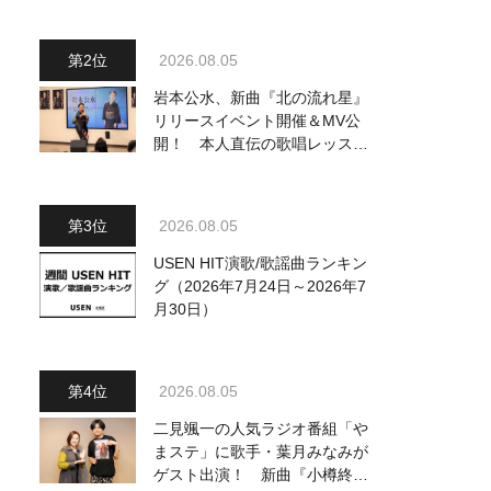
ジュアル公開！ 本人コメント
も到着
2026.08.05
岩本公水、新曲『北の流れ星』
リリースイベント開催＆MV公
開！ 本人直伝の歌唱レッスン
動画も公開
2026.08.05
USEN HIT演歌/歌謡曲ランキン
グ（2026年7月24日～2026年7
月30日）
2026.08.05
二見颯一の人気ラジオ番組「や
まステ」に歌手・葉月みなみが
ゲスト出演！ 新曲『小樽終着