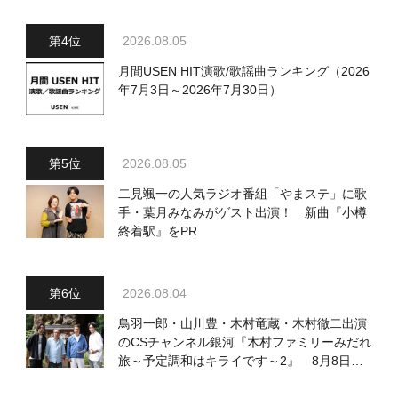
2026.08.05
月間USEN HIT演歌/歌謡曲ランキング（2026
年7月3日～2026年7月30日）
2026.08.05
二見颯一の人気ラジオ番組「やまステ」に歌
手・葉月みなみがゲスト出演！ 新曲『小樽
終着駅』をPR
2026.08.04
鳥羽一郎・山川豊・木村竜蔵・木村徹二出演
のCSチャンネル銀河『木村ファミリーみだれ
旅～予定調和はキライです～2』 8月8日
（土）放送回の収録の模様を密着レポート！