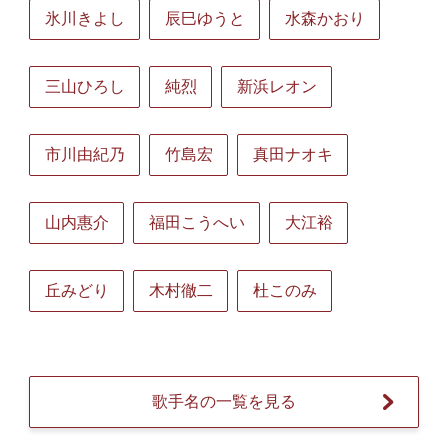
氷川きよし
辰巳ゆうと
水森かおり
三山ひろし
純烈
新浜レオン
市川由紀乃
竹島宏
真田ナオキ
山内惠介
福田こうへい
大江裕
丘みどり
木村徹二
杜このみ
歌手名の一覧を見る