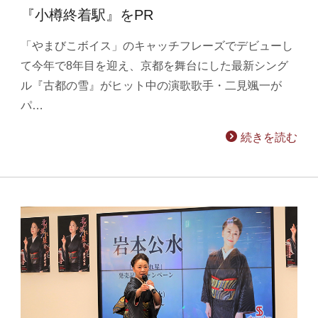
『小樽終着駅』をPR
「やまびこボイス」のキャッチフレーズでデビューし
て今年で8年目を迎え、京都を舞台にした最新シング
ル『古都の雪』がヒット中の演歌歌手・二見颯一が
パ…
続きを読む