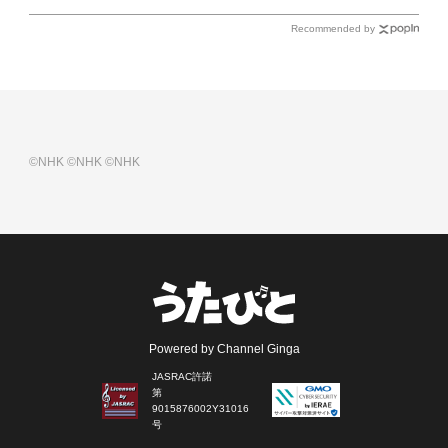
Recommended by
©NHK
©NHK
©NHK
Powered by Channel Ginga
JASRAC許諾
第
9015876002Y31016
号