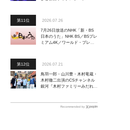
完でごめん。来春はもっと大き
なホールであいましょう！
2026.07.26
7月26日放送のNHK「新・BS
日本のうた」NHK BS／BSプレ
ミアム4K／ワールド・プレミ
アムで再放送決定！ 山本譲
二、小林幸子、長山洋子 他登
場、曲目や見どころをお届け
2026.07.21
鳥羽一郎・山川豊・木村竜蔵・
木村徹二出演のCSチャンネル
銀河『木村ファミリーみだれ旅
～予定調和はキライです～
２』 7月25日（土）放送回の
収録の模様を密着レポート！
Recommended by