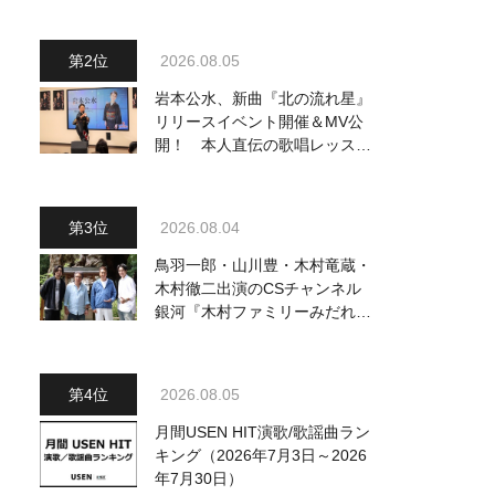
2026.08.05
岩本公水、新曲『北の流れ星』
リリースイベント開催＆MV公
開！ 本人直伝の歌唱レッスン
動画も公開
2026.08.04
鳥羽一郎・山川豊・木村竜蔵・
木村徹二出演のCSチャンネル
銀河『木村ファミリーみだれ旅
～予定調和はキライです～
2』 8月8日（土）放送回の収
録の模様を密着レポート！
2026.08.05
月間USEN HIT演歌/歌謡曲ラン
キング（2026年7月3日～2026
年7月30日）