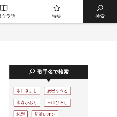
譜ウラ話
特集
検索
歌手名で検索
氷川きよし
辰巳ゆうと
水森かおり
三山ひろし
純烈
新浜レオン