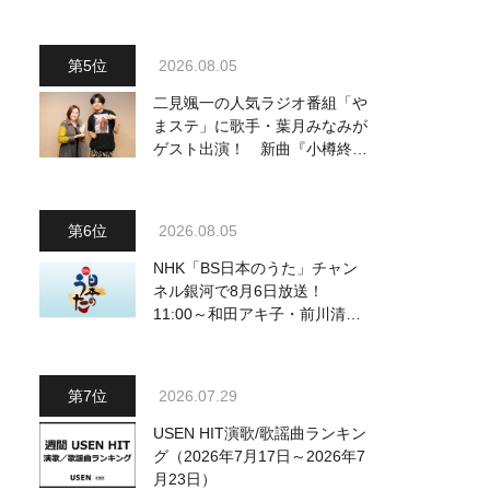
2026.08.05
二見颯一の人気ラジオ番組「や
まステ」に歌手・葉月みなみが
ゲスト出演！ 新曲『小樽終着
駅』をPR
2026.08.05
NHK「BS日本のうた」チャン
ネル銀河で8月6日放送！
11:00～和田アキ子・前川清
他、18:00～橋幸夫・松平健他
登場！ 各放送回の出演者・曲
目情報
2026.07.29
USEN HIT演歌/歌謡曲ランキン
グ（2026年7月17日～2026年7
月23日）