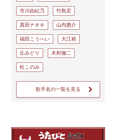
市川由紀乃
竹島宏
真田ナオキ
山内惠介
福田こうへい
大江裕
丘みどり
木村徹二
杜このみ
歌手名の一覧を見る