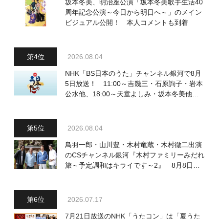
坂本冬美、明治座公演「坂本冬美歌手生活40
周年記念公演～今日から明日へ～」のメイン
ビジュアル公開！ 本人コメントも到着
2026.08.04
NHK「BS日本のうた」チャンネル銀河で8月
5日放送！ 11:00～吉幾三・石原詢子・岩本
公水他、18:00～天童よしみ・坂本冬美他登
場！ 各放送回の出演者・曲目情報
2026.08.04
鳥羽一郎・山川豊・木村竜蔵・木村徹二出演
のCSチャンネル銀河『木村ファミリーみだれ
旅～予定調和はキライです～2』 8月8日
（土）放送回の収録の模様を密着レポート！
2026.07.17
7月21日放送のNHK「うたコン」は「夏うた