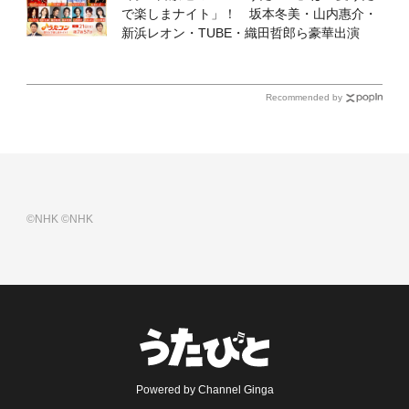
で楽しまナイト」！ 坂本冬美・山内惠介・
新浜レオン・TUBE・織田哲郎ら豪華出演
Recommended by
©NHK
©NHK
Powered by Channel Ginga