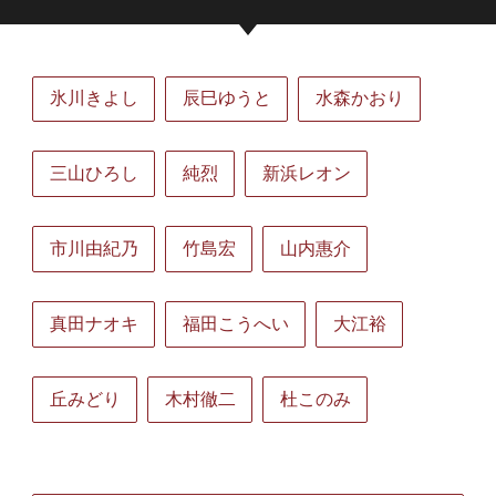
氷川きよし
辰巳ゆうと
水森かおり
三山ひろし
純烈
新浜レオン
市川由紀乃
竹島宏
山内惠介
真田ナオキ
福田こうへい
大江裕
丘みどり
木村徹二
杜このみ