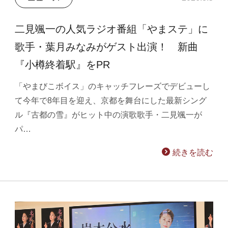
二見颯一の人気ラジオ番組「やまステ」に
歌手・葉月みなみがゲスト出演！ 新曲
『小樽終着駅』をPR
「やまびこボイス」のキャッチフレーズでデビューし
て今年で8年目を迎え、京都を舞台にした最新シング
ル『古都の雪』がヒット中の演歌歌手・二見颯一が
パ…
続きを読む