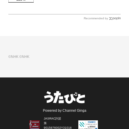
Recommended by
©NHK
©NHK
Powered by Channel Ginga
JASRAC許諾
第
9015876002Y31016