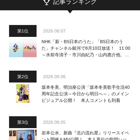
記事ランキング
2026.08.07
NHK「新・BS日本のうた」「BS日本のう
た」チャンネル銀河で8月10日放送！ 11:00
～水前寺清子・市川由紀乃・山内惠介他、
18:00～小椋佳・石川さゆり他登場！ 各放
送回の出演者・曲目情報
2026.08.06
坂本冬美、明治座公演「坂本冬美歌手生活40
周年記念公演～今日から明日へ～」のメイン
ビジュアル公開！ 本人コメントも到着
2026.08.05
岩本公水、新曲『北の流れ星』リリースイベ
ント開催＆MV公開！ 本人直伝の歌唱レッ