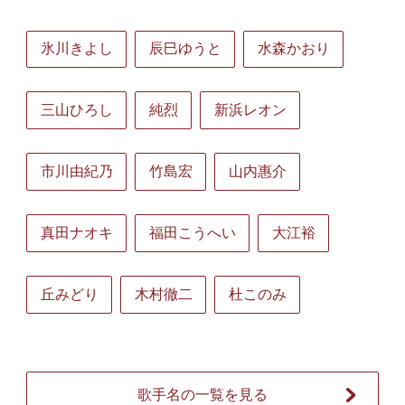
氷川きよし
辰巳ゆうと
水森かおり
三山ひろし
純烈
新浜レオン
市川由紀乃
竹島宏
山内惠介
真田ナオキ
福田こうへい
大江裕
丘みどり
木村徹二
杜このみ
歌手名の一覧を見る