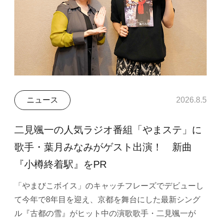
ニュース
2026.8.5
二見颯一の人気ラジオ番組「やまステ」に
歌手・葉月みなみがゲスト出演！ 新曲
『小樽終着駅』をPR
「やまびこボイス」のキャッチフレーズでデビューし
て今年で8年目を迎え、京都を舞台にした最新シング
ル『古都の雪』がヒット中の演歌歌手・二見颯一が