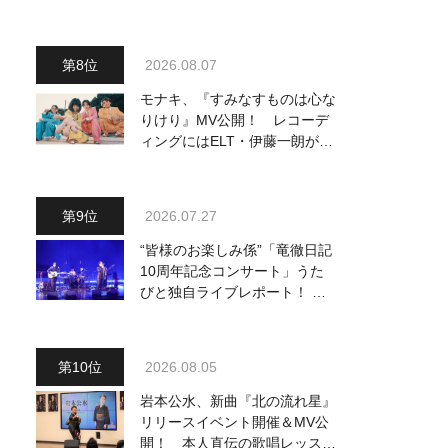
『おんじい』で7月22日にデビ
ュー！ 「秋元康さんが総合プ
ロデュースしてくれた、 おじ
2026.08.07
いちゃんとの絆を歌った曲を聴
いてください！」
モナキ、『すみなすものは心な
りけり』MV公開！ レコーデ
ィングにはELT・伊藤一朗がリ
ードギターで参加
2026.07.27
“皆様のお楽しみ係”「竜徹日記
10周年記念コンサート」うた
びと独自ライブレポート！ 即
完でごめん。来春はもっと大き
なホールであいましょう！
2026.08.05
岩本公水、新曲『北の流れ星』
リリースイベント開催＆MV公
開！ 本人直伝の歌唱レッスン