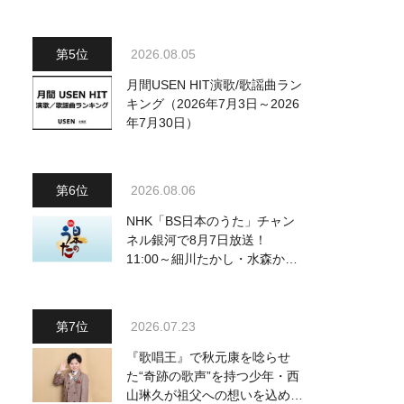
～予定調和はキライです～
2』 8月8日（土）放送回の収
録の模様を密着レポート！
2026.08.05
月間USEN HIT演歌/歌謡曲ラン
キング（2026年7月3日～2026
年7月30日）
2026.08.06
NHK「BS日本のうた」チャン
ネル銀河で8月7日放送！
11:00～細川たかし・水森かお
り他、18:00～ささきいさお・
氷川きよし他登場！ 各放送回
の出演者・曲目情報
2026.07.23
『歌唱王』で秋元康を唸らせ
た“奇跡の歌声”を持つ少年・西
山琳久が祖父への想いを込めた