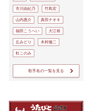
市川由紀乃
竹島宏
山内惠介
真田ナオキ
福田こうへい
大江裕
丘みどり
木村徹二
杜このみ
歌手名の一覧を見る