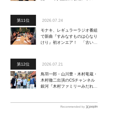
動画も公開
2026.07.24
モナキ、レギュラーラジオ番組
で新曲『すみなすものは心なり
けり』初オンエア！ 「古い言
葉と新しい言葉の融合で、今ま
でにない面白さのある一曲」
2026.07.21
鳥羽一郎・山川豊・木村竜蔵・
木村徹二出演のCSチャンネル
銀河『木村ファミリーみだれ旅
～予定調和はキライです～
２』 7月25日（土）放送回の
収録の模様を密着レポート！
Recommended by