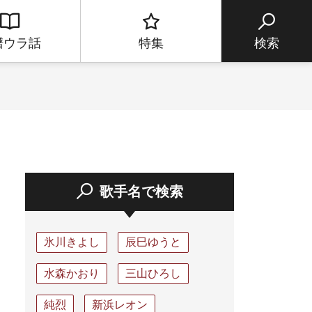
譜ウラ話
特集
検索
歌手名で検索
氷川きよし
辰巳ゆうと
水森かおり
三山ひろし
純烈
新浜レオン