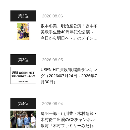
～水前寺清子・市川由紀乃・山
内惠介他、18:00～小椋佳・石
川さゆり他登場！ 各放送回の
2026.08.06
出演者・曲目情報
坂本冬美、明治座公演「坂本冬
美歌手生活40周年記念公演～
今日から明日へ～」のメインビ
ジュアル公開！ 本人コメント
も到着
2026.08.05
USEN HIT演歌/歌謡曲ランキン
グ（2026年7月24日～2026年7
月30日）
2026.08.04
鳥羽一郎・山川豊・木村竜蔵・
木村徹二出演のCSチャンネル
銀河『木村ファミリーみだれ旅