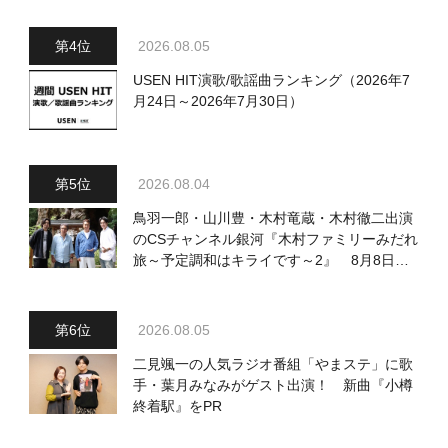
2026.08.05
USEN HIT演歌/歌謡曲ランキング（2026年7
月24日～2026年7月30日）
2026.08.04
鳥羽一郎・山川豊・木村竜蔵・木村徹二出演
のCSチャンネル銀河『木村ファミリーみだれ
旅～予定調和はキライです～2』 8月8日
（土）放送回の収録の模様を密着レポート！
2026.08.05
二見颯一の人気ラジオ番組「やまステ」に歌
手・葉月みなみがゲスト出演！ 新曲『小樽
終着駅』をPR