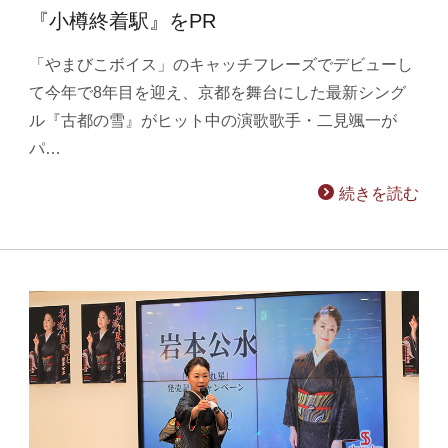
『小樽終着駅』をPR
「やまびこボイス」のキャッチフレーズでデビューし
て今年で8年目を迎え、京都を舞台にした最新シング
ル『古都の雪』がヒット中の演歌歌手・二見颯一が
パ…
続きを読む