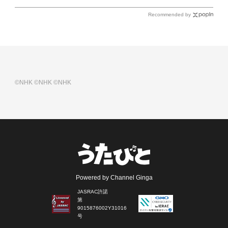
Recommended by
©NHK
©NHK
©NHK
Powered by Channel Ginga
JASRAC許諾
第
9015876002Y31016
号