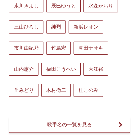
氷川きよし
辰巳ゆうと
水森かおり
三山ひろし
純烈
新浜レオン
市川由紀乃
竹島宏
真田ナオキ
山内惠介
福田こうへい
大江裕
丘みどり
木村徹二
杜このみ
歌手名の一覧を見る