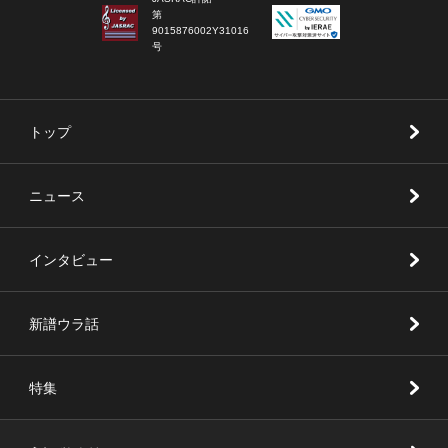
第
9015876002Y31016
号
トップ
ニュース
インタビュー
新譜ウラ話
特集