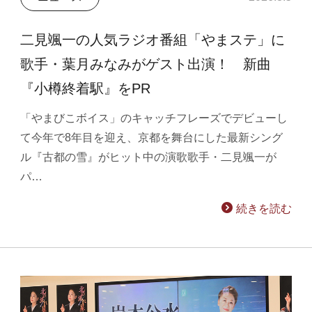
二見颯一の人気ラジオ番組「やまステ」に
歌手・葉月みなみがゲスト出演！ 新曲
『小樽終着駅』をPR
「やまびこボイス」のキャッチフレーズでデビューし
て今年で8年目を迎え、京都を舞台にした最新シング
ル『古都の雪』がヒット中の演歌歌手・二見颯一が
パ…
続きを読む