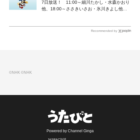
7日放送！ 11:00～細川たかし・水森かおり
他、18:00～ささきいさお・氷川きよし他登
場！ 各放送回の出演者・曲目情報
Recommended by
©NHK
©NHK
Powered by Channel Ginga
JASRAC許諾