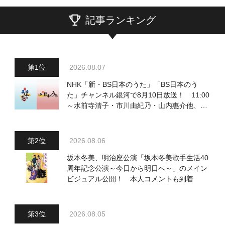
記事ランキング
2026.08.07
NHK「新・BS日本のうた」「BS日本のう
た」チャンネル銀河で8月10日放送！ 11:00
～水前寺清子・市川由紀乃・山内惠介他、
18:00～小椋佳・石川さゆり他登場！ 各放
送回の出演者・曲目情報
2026.08.06
坂本冬美、明治座公演「坂本冬美歌手生活40
周年記念公演～今日から明日へ～」のメイン
ビジュアル公開！ 本人コメントも到着
2026.08.05