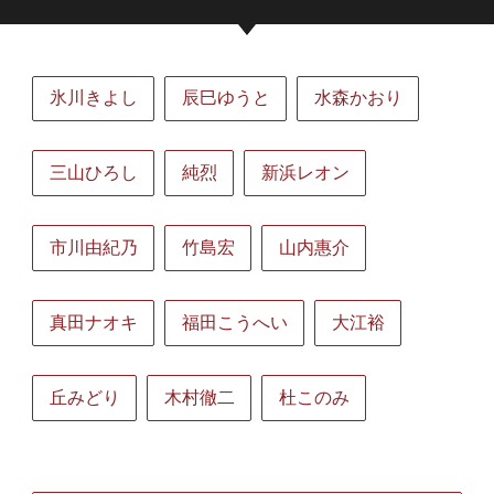
氷川きよし
辰巳ゆうと
水森かおり
三山ひろし
純烈
新浜レオン
市川由紀乃
竹島宏
山内惠介
真田ナオキ
福田こうへい
大江裕
丘みどり
木村徹二
杜このみ