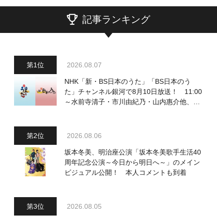
記事ランキング
2026.08.07
NHK「新・BS日本のうた」「BS日本のう
た」チャンネル銀河で8月10日放送！ 11:00
～水前寺清子・市川由紀乃・山内惠介他、
18:00～小椋佳・石川さゆり他登場！ 各放
送回の出演者・曲目情報
2026.08.06
坂本冬美、明治座公演「坂本冬美歌手生活40
周年記念公演～今日から明日へ～」のメイン
ビジュアル公開！ 本人コメントも到着
2026.08.05