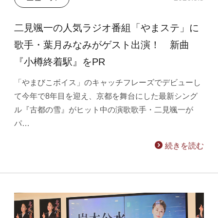
二見颯一の人気ラジオ番組「やまステ」に
歌手・葉月みなみがゲスト出演！ 新曲
『小樽終着駅』をPR
「やまびこボイス」のキャッチフレーズでデビューし
て今年で8年目を迎え、京都を舞台にした最新シング
ル『古都の雪』がヒット中の演歌歌手・二見颯一が
パ…
続きを読む