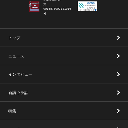
第
9015876002Y31016
号
トップ
ニュース
インタビュー
新譜ウラ話
特集