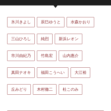
氷川きよし
辰巳ゆうと
水森かおり
三山ひろし
純烈
新浜レオン
市川由紀乃
竹島宏
山内惠介
真田ナオキ
福田こうへい
大江裕
丘みどり
木村徹二
杜このみ