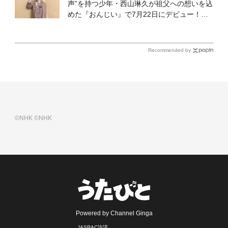
声”を持つ少年・西山琳久が祖父への想いを込
めた『おんじい』で7月22日にデビュー！
「秋元康さんが総合プロデュースしてくれ
た、 おじいちゃんとの絆を歌った曲を聴いて
ください！」
Recommended by
©NHK
©NHK
Powered by Channel Ginga
JASRAC許諾