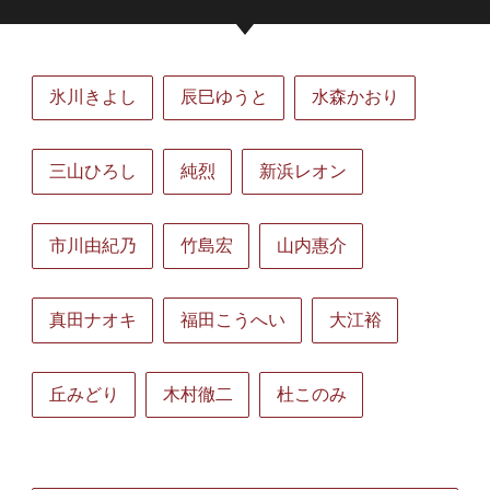
氷川きよし
辰巳ゆうと
水森かおり
三山ひろし
純烈
新浜レオン
市川由紀乃
竹島宏
山内惠介
真田ナオキ
福田こうへい
大江裕
丘みどり
木村徹二
杜このみ