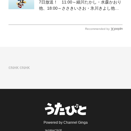
7日放送！ 11:00～細川たかし・水森かおり
他、18:00～ささきいさお・氷川きよし他登
場！ 各放送回の出演者・曲目情報
Recommended by
©NHK
©NHK
Powered by Channel Ginga
JASRAC許諾