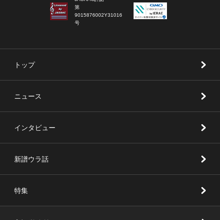
第
9015876002Y31016
号
トップ
ニュース
インタビュー
新譜ウラ話
特集