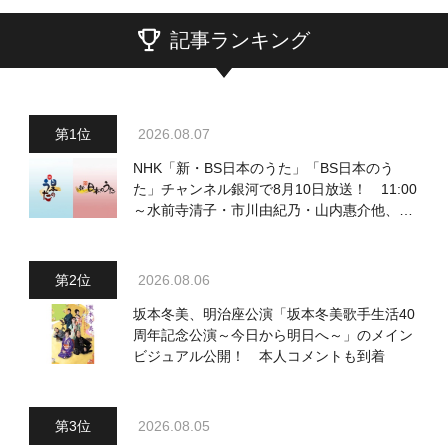
記事ランキング
2026.08.07
NHK「新・BS日本のうた」「BS日本のう
た」チャンネル銀河で8月10日放送！ 11:00
～水前寺清子・市川由紀乃・山内惠介他、
18:00～小椋佳・石川さゆり他登場！ 各放
送回の出演者・曲目情報
2026.08.06
坂本冬美、明治座公演「坂本冬美歌手生活40
周年記念公演～今日から明日へ～」のメイン
ビジュアル公開！ 本人コメントも到着
2026.08.05