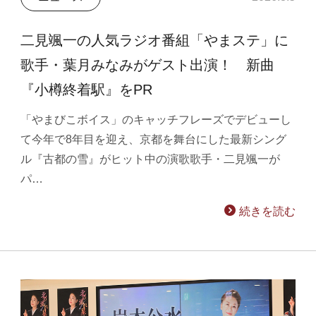
二見颯一の人気ラジオ番組「やまステ」に
歌手・葉月みなみがゲスト出演！ 新曲
『小樽終着駅』をPR
「やまびこボイス」のキャッチフレーズでデビューし
て今年で8年目を迎え、京都を舞台にした最新シング
ル『古都の雪』がヒット中の演歌歌手・二見颯一が
パ…
続きを読む