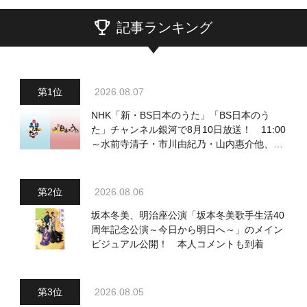
記事ランキング
2026.08.07
NHK「新・BS日本のうた」「BS日本のう
た」チャンネル銀河で8月10日放送！ 11:00
～水前寺清子・市川由紀乃・山内惠介他、
18:00～小椋佳・石川さゆり他登場！ 各放
送回の出演者・曲目情報
2026.08.06
坂本冬美、明治座公演「坂本冬美歌手生活40
周年記念公演～今日から明日へ～」のメイン
ビジュアル公開！ 本人コメントも到着
2026.08.05