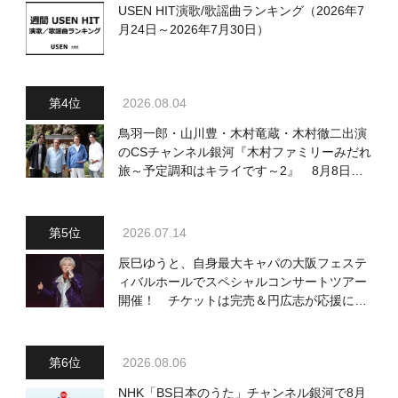
USEN HIT演歌/歌謡曲ランキング（2026年7
月24日～2026年7月30日）
2026.08.04
鳥羽一郎・山川豊・木村竜蔵・木村徹二出演
のCSチャンネル銀河『木村ファミリーみだれ
旅～予定調和はキライです～2』 8月8日
（土）放送回の収録の模様を密着レポート！
2026.07.14
辰巳ゆうと、自身最大キャパの大阪フェステ
ィバルホールでスペシャルコンサートツアー
開催！ チケットは完売＆円広志が応援に、
11月17日に同ホールで追加公演が決定
2026.08.06
NHK「BS日本のうた」チャンネル銀河で8月