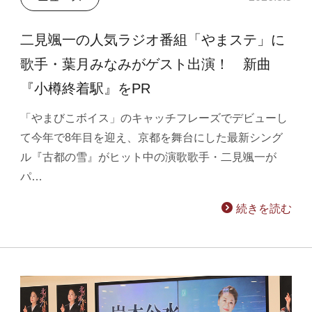
二見颯一の人気ラジオ番組「やまステ」に
歌手・葉月みなみがゲスト出演！ 新曲
『小樽終着駅』をPR
「やまびこボイス」のキャッチフレーズでデビューし
て今年で8年目を迎え、京都を舞台にした最新シング
ル『古都の雪』がヒット中の演歌歌手・二見颯一が
パ…
続きを読む