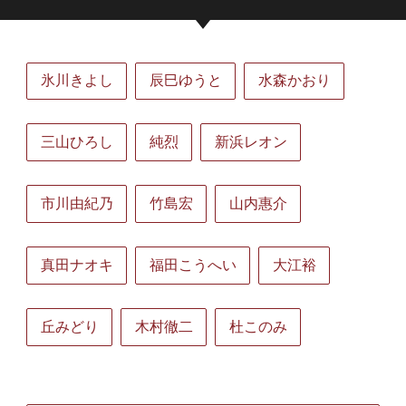
氷川きよし
辰巳ゆうと
水森かおり
三山ひろし
純烈
新浜レオン
市川由紀乃
竹島宏
山内惠介
真田ナオキ
福田こうへい
大江裕
丘みどり
木村徹二
杜このみ