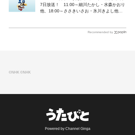
7日放送！ 11:00～細川たかし・水森かおり
他、18:00～ささきいさお・氷川きよし他登
場！ 各放送回の出演者・曲目情報
Recommended by
©NHK
©NHK
Powered by Channel Ginga