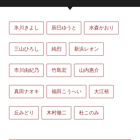
氷川きよし
辰巳ゆうと
水森かおり
三山ひろし
純烈
新浜レオン
市川由紀乃
竹島宏
山内惠介
真田ナオキ
福田こうへい
大江裕
丘みどり
木村徹二
杜このみ