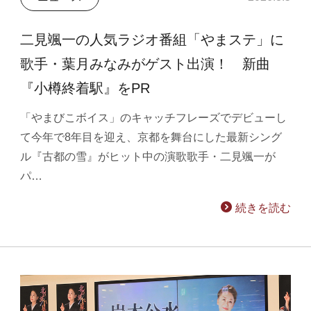
二見颯一の人気ラジオ番組「やまステ」に
歌手・葉月みなみがゲスト出演！ 新曲
『小樽終着駅』をPR
「やまびこボイス」のキャッチフレーズでデビューし
て今年で8年目を迎え、京都を舞台にした最新シング
ル『古都の雪』がヒット中の演歌歌手・二見颯一が
パ…
続きを読む