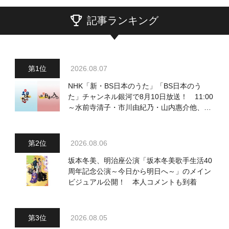
記事ランキング
2026.08.07
NHK「新・BS日本のうた」「BS日本のう
た」チャンネル銀河で8月10日放送！ 11:00
～水前寺清子・市川由紀乃・山内惠介他、
18:00～小椋佳・石川さゆり他登場！ 各放
送回の出演者・曲目情報
2026.08.06
坂本冬美、明治座公演「坂本冬美歌手生活40
周年記念公演～今日から明日へ～」のメイン
ビジュアル公開！ 本人コメントも到着
2026.08.05