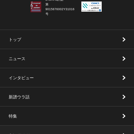
第
9015876002Y31016
号
トップ
ニュース
インタビュー
新譜ウラ話
特集