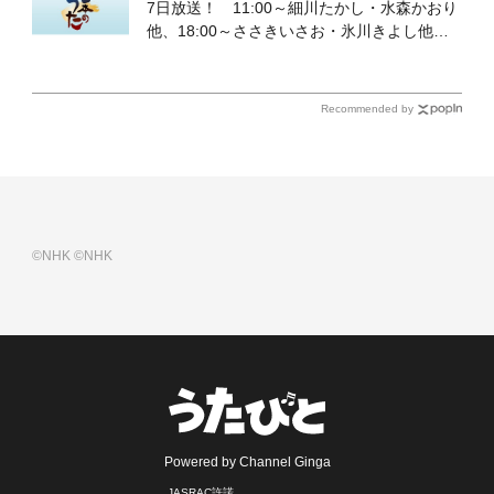
7日放送！ 11:00～細川たかし・水森かおり
他、18:00～ささきいさお・氷川きよし他登
場！ 各放送回の出演者・曲目情報
Recommended by
©NHK
©NHK
Powered by Channel Ginga
JASRAC許諾