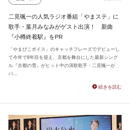
二見颯一の人気ラジオ番組「やまステ」に
歌手・葉月みなみがゲスト出演！ 新曲
『小樽終着駅』をPR
「やまびこボイス」のキャッチフレーズでデビューし
て今年で8年目を迎え、京都を舞台にした最新シング
ル『古都の雪』がヒット中の演歌歌手・二見颯一が
パ…
続きを読む