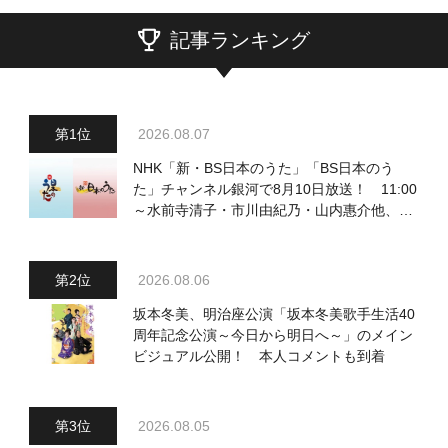
記事ランキング
2026.08.07
NHK「新・BS日本のうた」「BS日本のう
た」チャンネル銀河で8月10日放送！ 11:00
～水前寺清子・市川由紀乃・山内惠介他、
18:00～小椋佳・石川さゆり他登場！ 各放
送回の出演者・曲目情報
2026.08.06
坂本冬美、明治座公演「坂本冬美歌手生活40
周年記念公演～今日から明日へ～」のメイン
ビジュアル公開！ 本人コメントも到着
2026.08.05