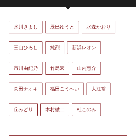
氷川きよし
辰巳ゆうと
水森かおり
三山ひろし
純烈
新浜レオン
市川由紀乃
竹島宏
山内惠介
真田ナオキ
福田こうへい
大江裕
丘みどり
木村徹二
杜このみ