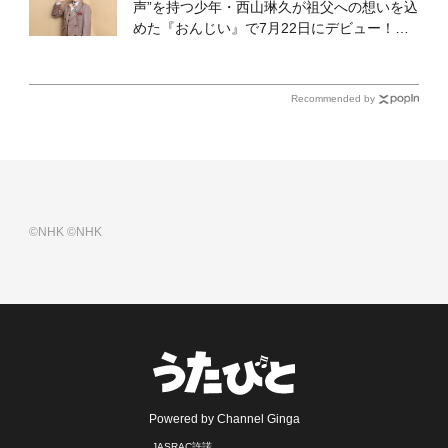
声”を持つ少年・西山琳久が祖父への想いを込
めた『おんじい』で7月22日にデビュー！
「秋元康さんが総合プロデュースしてくれ
た、 おじいちゃんとの絆を歌った曲を聴いて
ください！」
Recommended by
©NHK
©NHK
Powered by Channel Ginga
JASRAC許諾