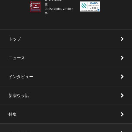
第
9015876002Y31016
号
トップ
ニュース
インタビュー
新譜ウラ話
特集