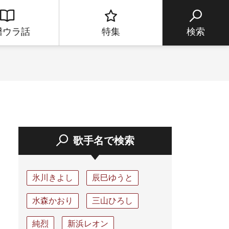
譜ウラ話
特集
検索
歌手名で検索
氷川きよし
辰巳ゆうと
水森かおり
三山ひろし
純烈
新浜レオン