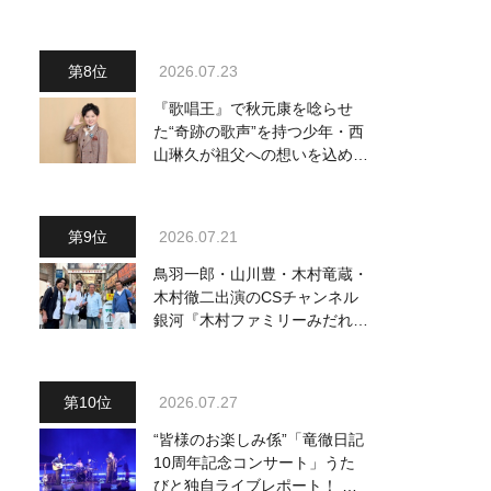
駅』をPR
2026.07.23
『歌唱王』で秋元康を唸らせ
た“奇跡の歌声”を持つ少年・西
山琳久が祖父への想いを込めた
『おんじい』で7月22日にデビ
ュー！ 「秋元康さんが総合プ
ロデュースしてくれた、 おじ
2026.07.21
いちゃんとの絆を歌った曲を聴
いてください！」
鳥羽一郎・山川豊・木村竜蔵・
木村徹二出演のCSチャンネル
銀河『木村ファミリーみだれ旅
～予定調和はキライです～
２』 7月25日（土）放送回の
収録の模様を密着レポート！
2026.07.27
“皆様のお楽しみ係”「竜徹日記
10周年記念コンサート」うた
びと独自ライブレポート！ 即