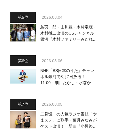
2026.08.04
鳥羽一郎・山川豊・木村竜蔵・
木村徹二出演のCSチャンネル
銀河『木村ファミリーみだれ旅
～予定調和はキライです～
2』 8月8日（土）放送回の収
録の模様を密着レポート！
2026.08.06
NHK「BS日本のうた」チャン
ネル銀河で8月7日放送！
11:00～細川たかし・水森かお
り他、18:00～ささきいさお・
氷川きよし他登場！ 各放送回
の出演者・曲目情報
2026.08.05
二見颯一の人気ラジオ番組「や
まステ」に歌手・葉月みなみが
ゲスト出演！ 新曲『小樽終着