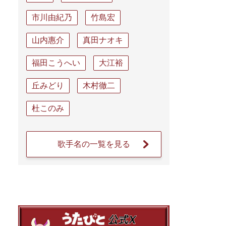
市川由紀乃
竹島宏
山内惠介
真田ナオキ
福田こうへい
大江裕
丘みどり
木村徹二
杜このみ
歌手名の一覧を見る