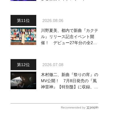
完でごめん。来春はもっと大き
なホールであいましょう！
2026.08.06
川野夏美、都内で新曲『カクテ
ル』リリース記念イベント開
催！ デビュー27年分の全280
曲を一挙配信解禁
2026.07.08
木村徹二、新曲『祭りの宵』の
MV公開！ 7月8日発売の『風
神雷神』【特別盤】に収録、デ
ート気分を味わえる映像で淡い
恋を描く
Recommended by