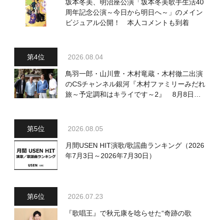
坂本冬美、明治座公演「坂本冬美歌手生活40
周年記念公演～今日から明日へ～」のメイン
ビジュアル公開！ 本人コメントも到着
2026.08.04
鳥羽一郎・山川豊・木村竜蔵・木村徹二出演
のCSチャンネル銀河『木村ファミリーみだれ
旅～予定調和はキライです～2』 8月8日
（土）放送回の収録の模様を密着レポート！
2026.08.05
月間USEN HIT演歌/歌謡曲ランキング（2026
年7月3日～2026年7月30日）
2026.07.23
『歌唱王』で秋元康を唸らせた“奇跡の歌