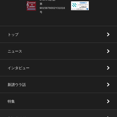
第
9015876002Y31016
号
トップ
ニュース
インタビュー
新譜ウラ話
特集