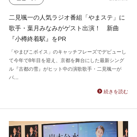
二見颯一の人気ラジオ番組「やまステ」に
歌手・葉月みなみがゲスト出演！ 新曲
『小樽終着駅』をPR
「やまびこボイス」のキャッチフレーズでデビューし
て今年で8年目を迎え、京都を舞台にした最新シング
ル『古都の雪』がヒット中の演歌歌手・二見颯一が
パ…
続きを読む