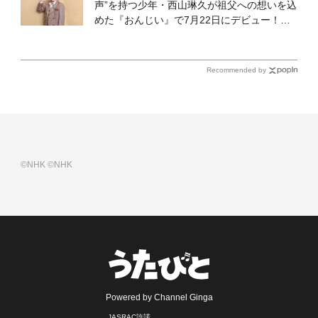
声”を持つ少年・西山琳久が祖父への想いを込
めた『おんじい』で7月22日にデビュー！
「秋元康さんが総合プロデュースしてくれ
た、 おじいちゃんとの絆を歌った曲を聴いて
ください！」
Recommended by
©NHK
©NHK
Powered by Channel Ginga
JASRAC許諾