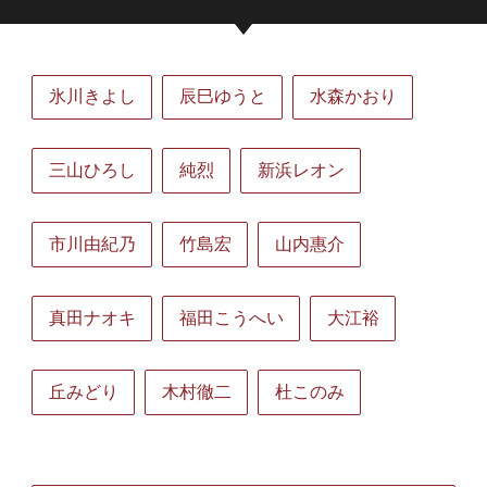
氷川きよし
辰巳ゆうと
水森かおり
三山ひろし
純烈
新浜レオン
市川由紀乃
竹島宏
山内惠介
真田ナオキ
福田こうへい
大江裕
丘みどり
木村徹二
杜このみ