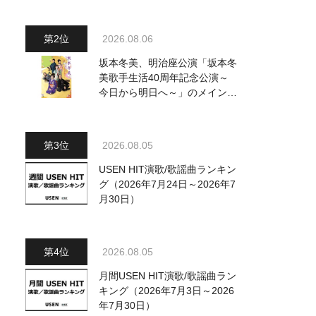
～水前寺清子・市川由紀乃・山
内惠介他、18:00～小椋佳・石
川さゆり他登場！ 各放送回の
2026.08.06
出演者・曲目情報
坂本冬美、明治座公演「坂本冬
美歌手生活40周年記念公演～
今日から明日へ～」のメインビ
ジュアル公開！ 本人コメント
も到着
2026.08.05
USEN HIT演歌/歌謡曲ランキン
グ（2026年7月24日～2026年7
月30日）
2026.08.05
月間USEN HIT演歌/歌謡曲ラン
キング（2026年7月3日～2026
年7月30日）