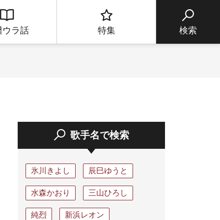
譜ウラ話
特集
検索
歌手名で検索
氷川きよし
辰巳ゆうと
水森かおり
三山ひろし
純烈
新浜レオン