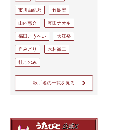
市川由紀乃
竹島宏
山内惠介
真田ナオキ
福田こうへい
大江裕
丘みどり
木村徹二
杜このみ
歌手名の一覧を見る