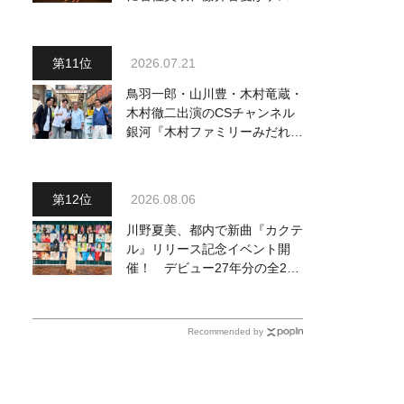
出演、浴衣姿で熱唱！ 岩佐美
咲が出演の1日目の模様をお届
け
2026.07.21
鳥羽一郎・山川豊・木村竜蔵・
木村徹二出演のCSチャンネル
銀河『木村ファミリーみだれ旅
～予定調和はキライです～
２』 7月25日（土）放送回の
収録の模様を密着レポート！
2026.08.06
川野夏美、都内で新曲『カクテ
ル』リリース記念イベント開
催！ デビュー27年分の全280
曲を一挙配信解禁
Recommended by