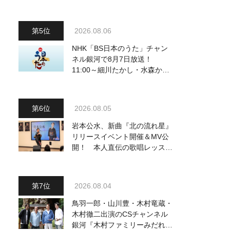
2026.08.06
NHK「BS日本のうた」チャン
ネル銀河で8月7日放送！
11:00～細川たかし・水森かお
り他、18:00～ささきいさお・
氷川きよし他登場！ 各放送回
の出演者・曲目情報
2026.08.05
岩本公水、新曲『北の流れ星』
リリースイベント開催＆MV公
開！ 本人直伝の歌唱レッスン
動画も公開
2026.08.04
鳥羽一郎・山川豊・木村竜蔵・
木村徹二出演のCSチャンネル
銀河『木村ファミリーみだれ旅