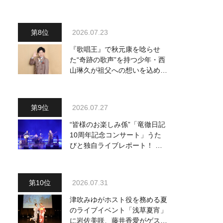
～予定調和はキライです～
2』 8月8日（土）放送回の収
録の模様を密着レポート！
2026.07.23
『歌唱王』で秋元康を唸らせ
た“奇跡の歌声”を持つ少年・西
山琳久が祖父への想いを込めた
『おんじい』で7月22日にデビ
ュー！ 「秋元康さんが総合プ
ロデュースしてくれた、 おじ
2026.07.27
いちゃんとの絆を歌った曲を聴
いてください！」
“皆様のお楽しみ係”「竜徹日記
10周年記念コンサート」うた
びと独自ライブレポート！ 即
完でごめん。来春はもっと大き
なホールであいましょう！
2026.07.31
津吹みゆがホスト役を務める夏
のライブイベント「浅草夏宵」
に岩佐美咲、藤井香愛がゲスト