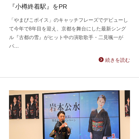
『小樽終着駅』をPR
「やまびこボイス」のキャッチフレーズでデビューし
て今年で8年目を迎え、京都を舞台にした最新シング
ル『古都の雪』がヒット中の演歌歌手・二見颯一が
パ…
続きを読む