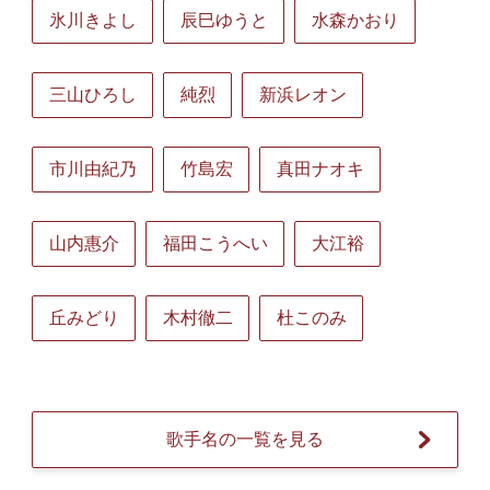
氷川きよし
辰巳ゆうと
水森かおり
三山ひろし
純烈
新浜レオン
市川由紀乃
竹島宏
真田ナオキ
山内惠介
福田こうへい
大江裕
丘みどり
木村徹二
杜このみ
歌手名の一覧を見る