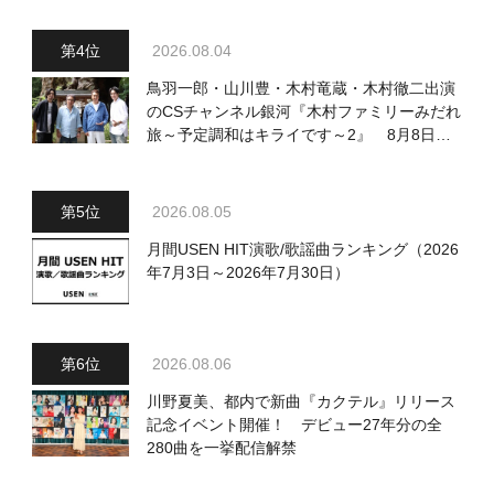
2026.08.04
鳥羽一郎・山川豊・木村竜蔵・木村徹二出演
のCSチャンネル銀河『木村ファミリーみだれ
旅～予定調和はキライです～2』 8月8日
（土）放送回の収録の模様を密着レポート！
2026.08.05
月間USEN HIT演歌/歌謡曲ランキング（2026
年7月3日～2026年7月30日）
2026.08.06
川野夏美、都内で新曲『カクテル』リリース
記念イベント開催！ デビュー27年分の全
280曲を一挙配信解禁