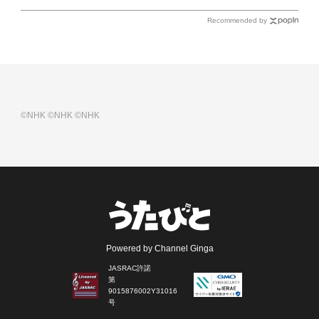
Recommended by
©NHK
©NHK
©NHK
Powered by Channel Ginga
JASRAC許諾
第
9015876002Y31016
号