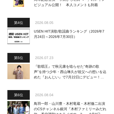
ビジュアル公開！ 本人コメントも到着
2026.08.05
USEN HIT演歌/歌謡曲ランキング（2026年7
月24日～2026年7月30日）
2026.07.23
『歌唱王』で秋元康を唸らせた“奇跡の歌
声”を持つ少年・西山琳久が祖父への想いを込
めた『おんじい』で7月22日にデビュー！
「秋元康さんが総合プロデュースしてくれ
た、 おじいちゃんとの絆を歌った曲を聴いて
ください！」
2026.08.04
鳥羽一郎・山川豊・木村竜蔵・木村徹二出演
のCSチャンネル銀河『木村ファミリーみだれ