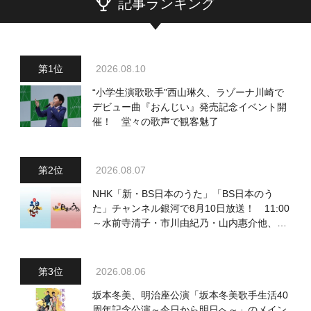
記事ランキング
2026.08.10
“小学生演歌歌手”西山琳久、ラゾーナ川崎で
デビュー曲『おんじい』発売記念イベント開
催！ 堂々の歌声で観客魅了
2026.08.07
NHK「新・BS日本のうた」「BS日本のう
た」チャンネル銀河で8月10日放送！ 11:00
～水前寺清子・市川由紀乃・山内惠介他、
18:00～小椋佳・石川さゆり他登場！ 各放
送回の出演者・曲目情報
2026.08.06
坂本冬美、明治座公演「坂本冬美歌手生活40
周年記念公演～今日から明日へ～」のメイン