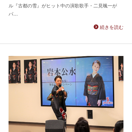
ル『古都の雪』がヒット中の演歌歌手・二見颯一が
パ…
続きを読む