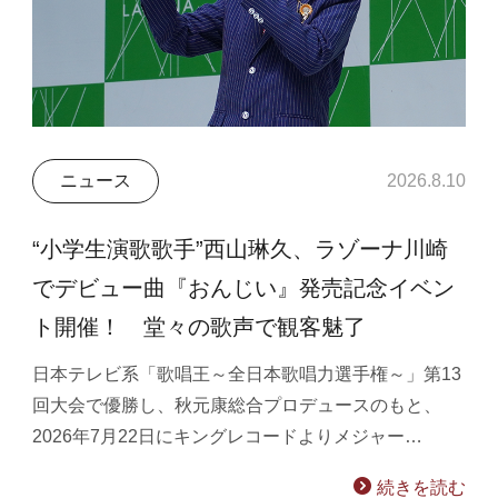
ニュース
2026.8.10
“小学生演歌歌手”西山琳久、ラゾーナ川崎
でデビュー曲『おんじい』発売記念イベン
ト開催！ 堂々の歌声で観客魅了
日本テレビ系「歌唱王～全日本歌唱力選手権～」第13
回大会で優勝し、秋元康総合プロデュースのもと、
2026年7月22日にキングレコードよりメジャー…
続きを読む