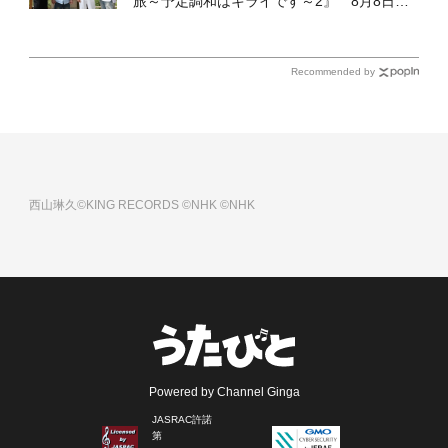
旅～予定調和はキライです～2』 8月8日
（土）放送回の収録の模様を密着レポート！
Recommended by
西山琳久©KING RECORDS
©NHK
©NHK
Powered by Channel Ginga
JASRAC許諾
第