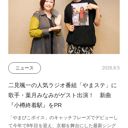
ニュース
2026.8.5
二見颯一の人気ラジオ番組「やまステ」に
歌手・葉月みなみがゲスト出演！ 新曲
『小樽終着駅』をPR
「やまびこボイス」のキャッチフレーズでデビューし
て今年で8年目を迎え、京都を舞台にした最新シング