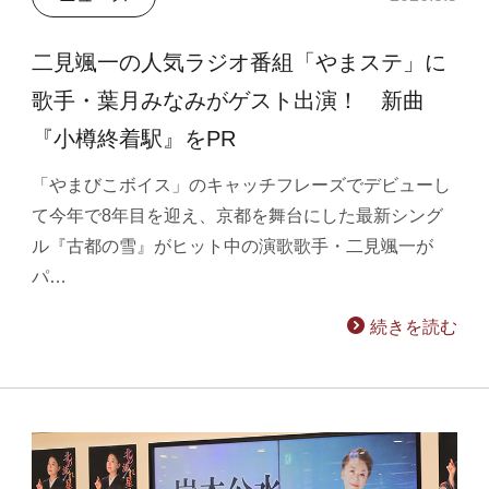
二見颯一の人気ラジオ番組「やまステ」に
歌手・葉月みなみがゲスト出演！ 新曲
『小樽終着駅』をPR
「やまびこボイス」のキャッチフレーズでデビューし
て今年で8年目を迎え、京都を舞台にした最新シング
ル『古都の雪』がヒット中の演歌歌手・二見颯一が
パ…
続きを読む