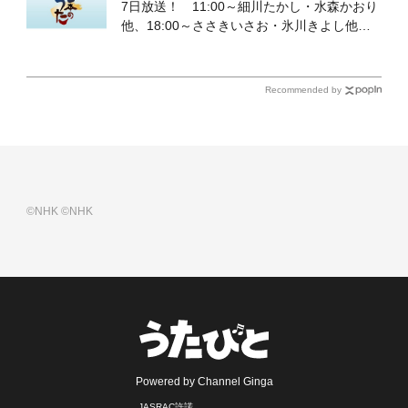
7日放送！ 11:00～細川たかし・水森かおり
他、18:00～ささきいさお・氷川きよし他登
場！ 各放送回の出演者・曲目情報
Recommended by
©NHK
©NHK
Powered by Channel Ginga
JASRAC許諾