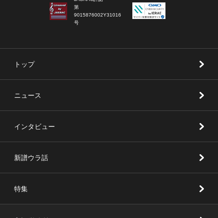
第
9015876002Y31016
号
トップ
ニュース
インタビュー
新譜ウラ話
特集