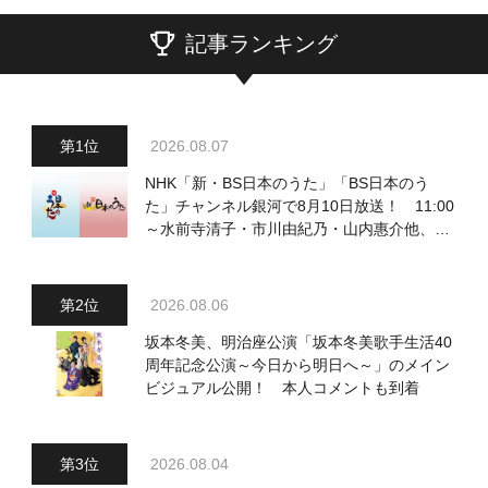
記事ランキング
2026.08.07
NHK「新・BS日本のうた」「BS日本のう
た」チャンネル銀河で8月10日放送！ 11:00
～水前寺清子・市川由紀乃・山内惠介他、
18:00～小椋佳・石川さゆり他登場！ 各放
送回の出演者・曲目情報
2026.08.06
坂本冬美、明治座公演「坂本冬美歌手生活40
周年記念公演～今日から明日へ～」のメイン
ビジュアル公開！ 本人コメントも到着
2026.08.04