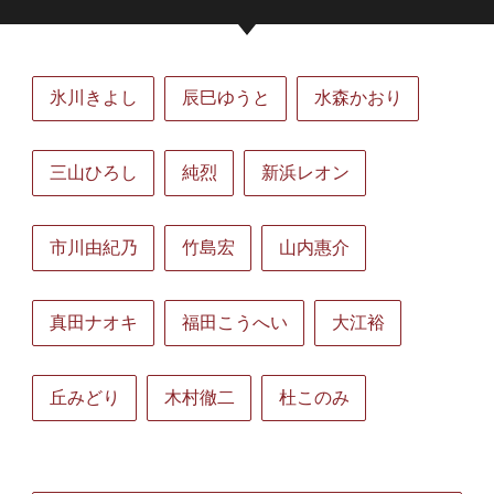
氷川きよし
辰巳ゆうと
水森かおり
三山ひろし
純烈
新浜レオン
市川由紀乃
竹島宏
山内惠介
真田ナオキ
福田こうへい
大江裕
丘みどり
木村徹二
杜このみ