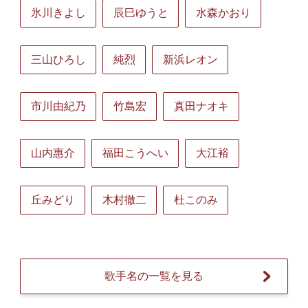
氷川きよし
辰巳ゆうと
水森かおり
三山ひろし
純烈
新浜レオン
市川由紀乃
竹島宏
真田ナオキ
山内惠介
福田こうへい
大江裕
丘みどり
木村徹二
杜このみ
歌手名の一覧を見る