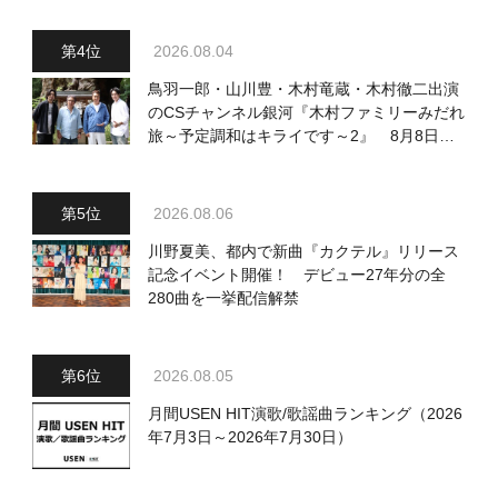
2026.08.04
鳥羽一郎・山川豊・木村竜蔵・木村徹二出演
のCSチャンネル銀河『木村ファミリーみだれ
旅～予定調和はキライです～2』 8月8日
（土）放送回の収録の模様を密着レポート！
2026.08.06
川野夏美、都内で新曲『カクテル』リリース
記念イベント開催！ デビュー27年分の全
280曲を一挙配信解禁
2026.08.05
月間USEN HIT演歌/歌謡曲ランキング（2026
年7月3日～2026年7月30日）