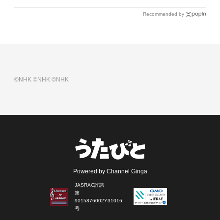
Recommended by
©NHK
©NHK
©NHK
Powered by Channel Ginga
JASRAC許諾
第
9015876002Y31016
号