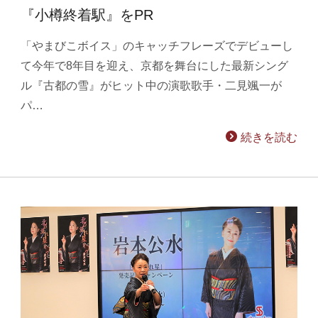
『小樽終着駅』をPR
「やまびこボイス」のキャッチフレーズでデビューし
て今年で8年目を迎え、京都を舞台にした最新シング
ル『古都の雪』がヒット中の演歌歌手・二見颯一が
パ…
続きを読む