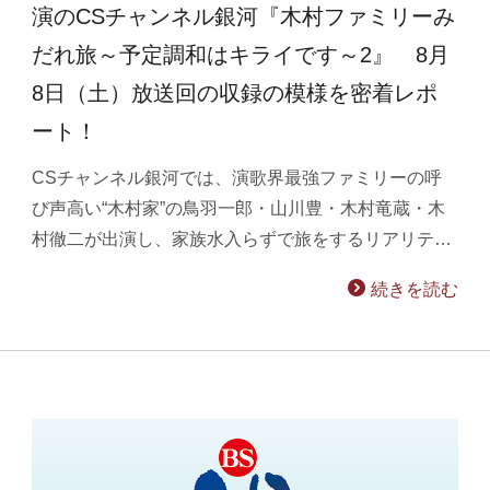
演のCSチャンネル銀河『木村ファミリーみ
だれ旅～予定調和はキライです～2』 8月
8日（土）放送回の収録の模様を密着レポ
ート！
CSチャンネル銀河では、演歌界最強ファミリーの呼
び声高い“木村家”の鳥羽一郎・山川豊・木村竜蔵・木
村徹二が出演し、家族水入らずで旅をするリアリテ…
続きを読む