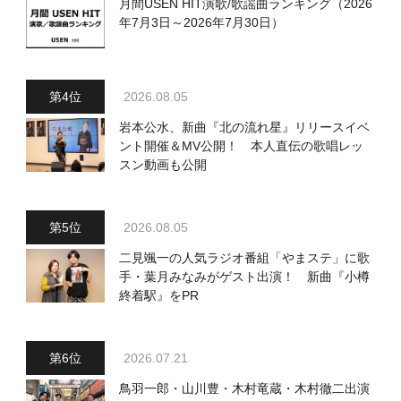
月間USEN HIT演歌/歌謡曲ランキング（2026
年7月3日～2026年7月30日）
2026.08.05
岩本公水、新曲『北の流れ星』リリースイベ
ント開催＆MV公開！ 本人直伝の歌唱レッ
スン動画も公開
2026.08.05
二見颯一の人気ラジオ番組「やまステ」に歌
手・葉月みなみがゲスト出演！ 新曲『小樽
終着駅』をPR
2026.07.21
鳥羽一郎・山川豊・木村竜蔵・木村徹二出演