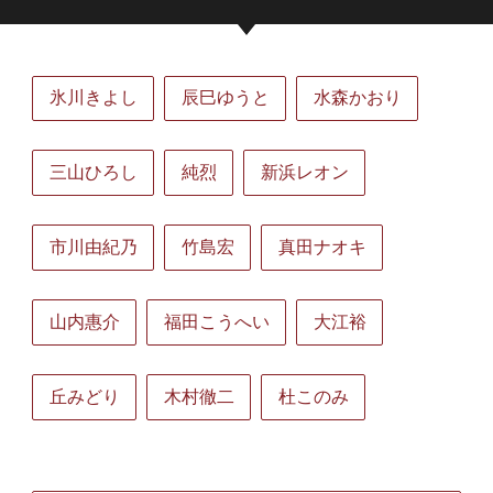
氷川きよし
辰巳ゆうと
水森かおり
三山ひろし
純烈
新浜レオン
市川由紀乃
竹島宏
真田ナオキ
山内惠介
福田こうへい
大江裕
丘みどり
木村徹二
杜このみ