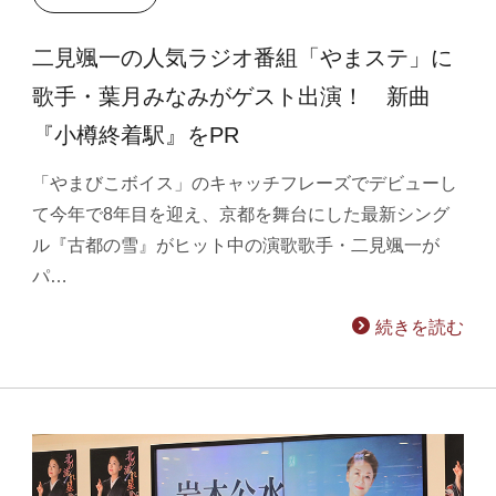
二見颯一の人気ラジオ番組「やまステ」に
歌手・葉月みなみがゲスト出演！ 新曲
『小樽終着駅』をPR
「やまびこボイス」のキャッチフレーズでデビューし
て今年で8年目を迎え、京都を舞台にした最新シング
ル『古都の雪』がヒット中の演歌歌手・二見颯一が
パ…
続きを読む