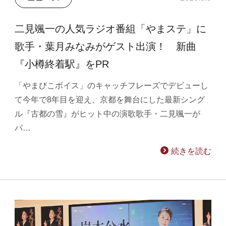
二見颯一の人気ラジオ番組「やまステ」に
歌手・葉月みなみがゲスト出演！ 新曲
『小樽終着駅』をPR
「やまびこボイス」のキャッチフレーズでデビューし
て今年で8年目を迎え、京都を舞台にした最新シング
ル『古都の雪』がヒット中の演歌歌手・二見颯一が
パ…
続きを読む