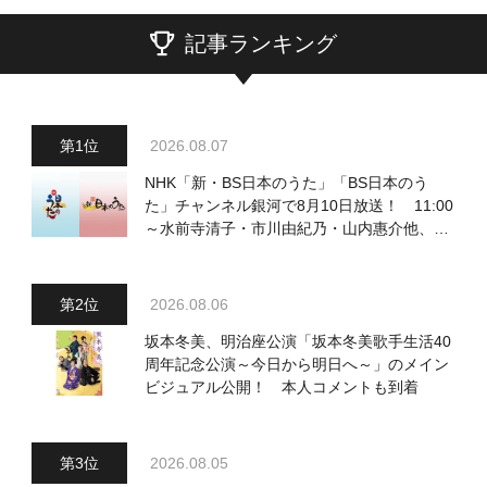
記事ランキング
2026.08.07
NHK「新・BS日本のうた」「BS日本のう
た」チャンネル銀河で8月10日放送！ 11:00
～水前寺清子・市川由紀乃・山内惠介他、
18:00～小椋佳・石川さゆり他登場！ 各放
送回の出演者・曲目情報
2026.08.06
坂本冬美、明治座公演「坂本冬美歌手生活40
周年記念公演～今日から明日へ～」のメイン
ビジュアル公開！ 本人コメントも到着
2026.08.05