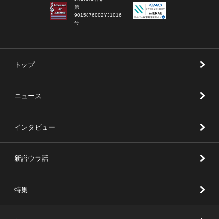
第
9015876002Y31016
号
トップ
ニュース
インタビュー
新譜ウラ話
特集