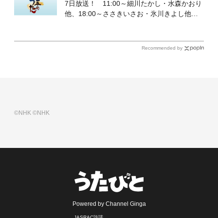
7日放送！ 11:00～細川たかし・水森かおり
他、18:00～ささきいさお・氷川きよし他登
場！ 各放送回の出演者・曲目情報
Recommended by
©NHK
©NHK
Powered by Channel Ginga
JASRAC許諾