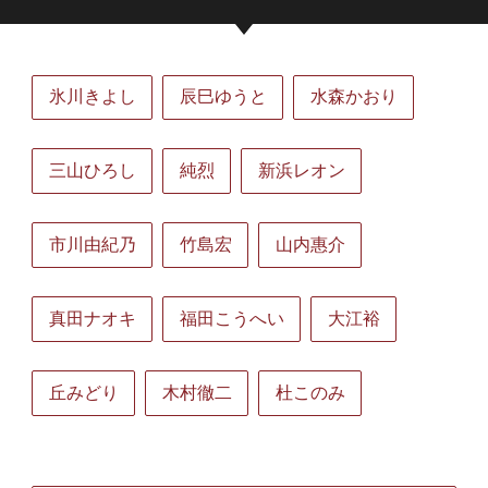
氷川きよし
辰巳ゆうと
水森かおり
三山ひろし
純烈
新浜レオン
市川由紀乃
竹島宏
山内惠介
真田ナオキ
福田こうへい
大江裕
丘みどり
木村徹二
杜このみ