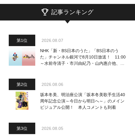
記事ランキング
2026.08.07
NHK「新・BS日本のうた」「BS日本のう
た」チャンネル銀河で8月10日放送！ 11:00
～水前寺清子・市川由紀乃・山内惠介他、
18:00～小椋佳・石川さゆり他登場！ 各放
送回の出演者・曲目情報
2026.08.06
坂本冬美、明治座公演「坂本冬美歌手生活40
周年記念公演～今日から明日へ～」のメイン
ビジュアル公開！ 本人コメントも到着
2026.08.05