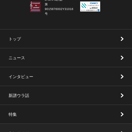
第
9015876002Y31016
号
トップ
ニュース
インタビュー
新譜ウラ話
特集