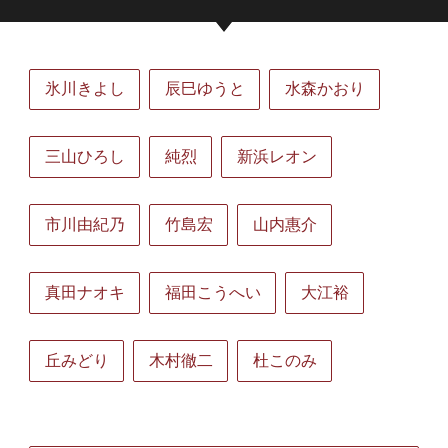
氷川きよし
辰巳ゆうと
水森かおり
三山ひろし
純烈
新浜レオン
市川由紀乃
竹島宏
山内惠介
真田ナオキ
福田こうへい
大江裕
丘みどり
木村徹二
杜このみ