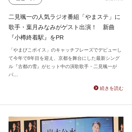
二見颯一の人気ラジオ番組「やまステ」に
歌手・葉月みなみがゲスト出演！ 新曲
『小樽終着駅』をPR
「やまびこボイス」のキャッチフレーズでデビューし
て今年で8年目を迎え、京都を舞台にした最新シング
ル『古都の雪』がヒット中の演歌歌手・二見颯一が
パ…
続きを読む