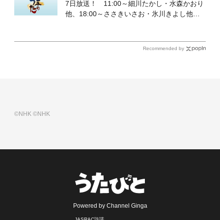
7日放送！ 11:00～細川たかし・水森かおり
他、18:00～ささきいさお・氷川きよし他登
場！ 各放送回の出演者・曲目情報
Recommended by
©NHK
©NHK
Powered by Channel Ginga
JASRAC許諾