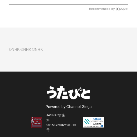
Recommended by
©NHK
©NHK
©NHK
Powered by Channel Ginga
JASRAC許諾
第
9015876002Y31016
号