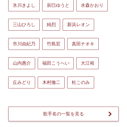
氷川きよし
辰巳ゆうと
水森かおり
三山ひろし
純烈
新浜レオン
市川由紀乃
竹島宏
真田ナオキ
山内惠介
福田こうへい
大江裕
丘みどり
木村徹二
杜このみ
歌手名の一覧を見る