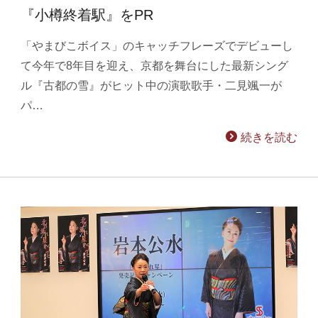
『小樽終着駅』をPR
「やまびこボイス」のキャッチフレーズでデビューし
て今年で8年目を迎え、京都を舞台にした最新シング
ル『古都の雪』がヒット中の演歌歌手・二見颯一が
パ…
続きを読む