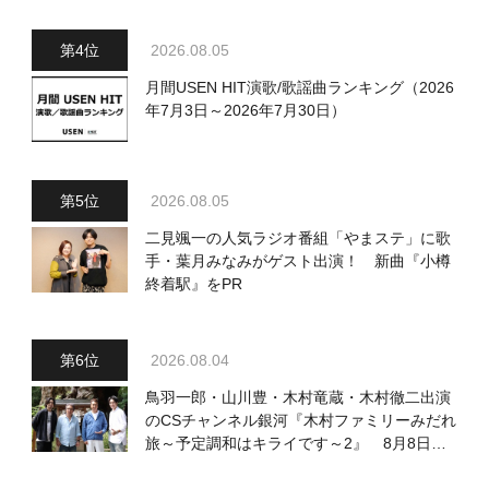
2026.08.05
月間USEN HIT演歌/歌謡曲ランキング（2026
年7月3日～2026年7月30日）
2026.08.05
二見颯一の人気ラジオ番組「やまステ」に歌
手・葉月みなみがゲスト出演！ 新曲『小樽
終着駅』をPR
2026.08.04
鳥羽一郎・山川豊・木村竜蔵・木村徹二出演
のCSチャンネル銀河『木村ファミリーみだれ
旅～予定調和はキライです～2』 8月8日
（土）放送回の収録の模様を密着レポート！