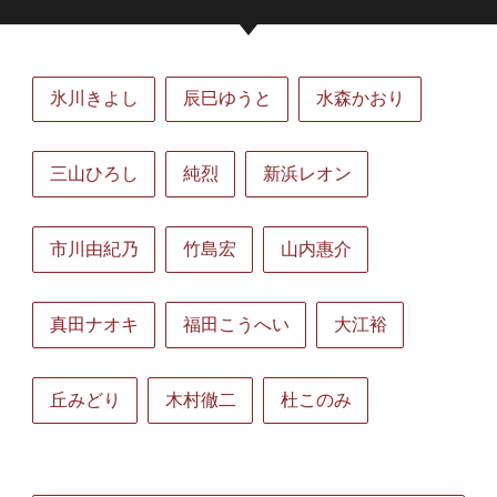
氷川きよし
辰巳ゆうと
水森かおり
三山ひろし
純烈
新浜レオン
市川由紀乃
竹島宏
山内惠介
真田ナオキ
福田こうへい
大江裕
丘みどり
木村徹二
杜このみ