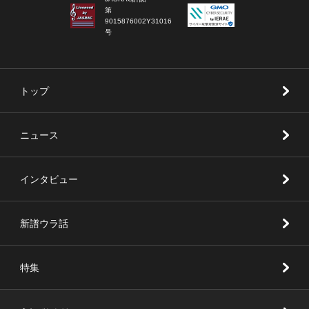
第
9015876002Y31016
号
トップ
ニュース
インタビュー
新譜ウラ話
特集