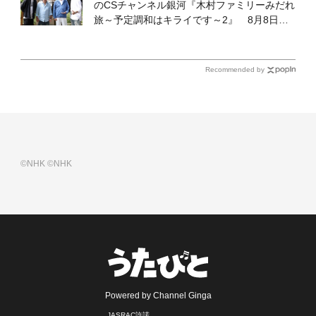
のCSチャンネル銀河『木村ファミリーみだれ
旅～予定調和はキライです～2』 8月8日
（土）放送回の収録の模様を密着レポート！
Recommended by
©NHK
©NHK
Powered by Channel Ginga
JASRAC許諾