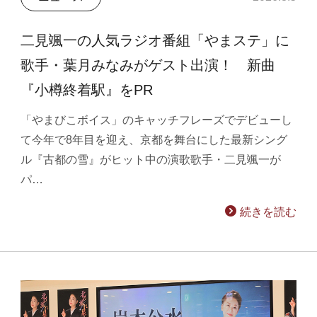
二見颯一の人気ラジオ番組「やまステ」に
歌手・葉月みなみがゲスト出演！ 新曲
『小樽終着駅』をPR
「やまびこボイス」のキャッチフレーズでデビューし
て今年で8年目を迎え、京都を舞台にした最新シング
ル『古都の雪』がヒット中の演歌歌手・二見颯一が
パ…
続きを読む