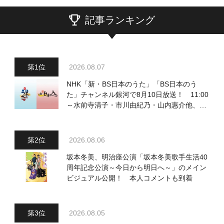
記事ランキング
2026.08.07
NHK「新・BS日本のうた」「BS日本のう
た」チャンネル銀河で8月10日放送！ 11:00
～水前寺清子・市川由紀乃・山内惠介他、
18:00～小椋佳・石川さゆり他登場！ 各放
送回の出演者・曲目情報
2026.08.06
坂本冬美、明治座公演「坂本冬美歌手生活40
周年記念公演～今日から明日へ～」のメイン
ビジュアル公開！ 本人コメントも到着
2026.08.05